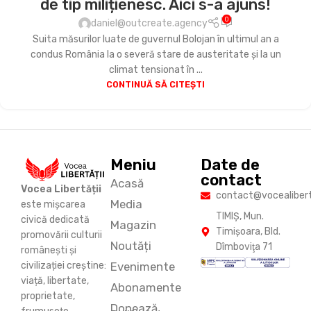
de tip milițienesc. Aici s-a ajuns!
0
daniel@outcreate.agency
Suita măsurilor luate de guvernul Bolojan în ultimul an a
condus România la o severă stare de austeritate și la un
climat tensionat în ...
CONTINUĂ SĂ CITEȘTI
Meniu
Date de
contact
Acasă
Vocea Libertății
contact@vocealiberta
Media
este mișcarea
TIMIŞ, Mun.
civică dedicată
Magazin
Timişoara, Bld.
promovării culturii
Noutăți
Dîmboviţa 71
românești și
Evenimente
civilizației creștine:
viață, libertate,
Abonamente
proprietate,
Donează