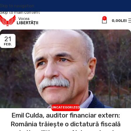
Skip to navigation
Skip to main content
0
0,00
LEI
21
FEB.
UNCATEGORIZED
Emil Culda, auditor financiar extern:
România trăiește o dictatură fiscală