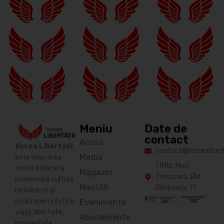
Meniu
Date de
contact
Acasă
Vocea Libertății
contact@vocealiberta
Media
este mișcarea
TIMIŞ, Mun.
civică dedicată
Magazin
Timişoara, Bld.
promovării culturii
Noutăți
Dîmboviţa 71
românești și
Evenimente
civilizației creștine:
viață, libertate,
Abonamente
proprietate,