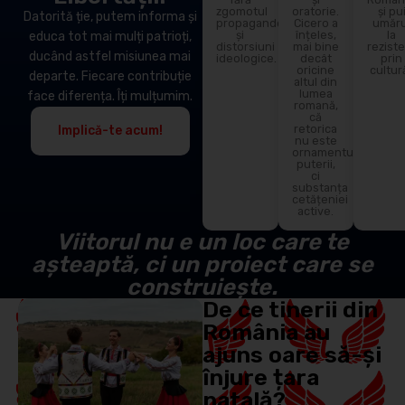
zgomotul
oratorie.
și pu
Datorită ție, putem informa și
propagandei
Cicero a
umăru
și
înțeles,
la
educa tot mai mulți patrioți,
distorsiuni
mai bine
rezist
ducând astfel misiunea mai
ideologice.
decât
prin
oricine
cultur
departe. Fiecare contribuție
altul din
lumea
face diferența. Îți mulțumim.
romană,
că
retorica
Implică-te acum!
nu este
ornamentul
puterii,
ci
substanța
cetățeniei
active.
Viitorul nu e un loc care te
așteaptă, ci un proiect care se
construiește.
De ce tinerii din
România au
ajuns oare să-și
înjure țara
natală?