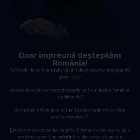
Doar împreună deșteptăm
România!
Te întrebi de ce tineretul e păcălit de minciunile propagandei
globaliste?
Ai vrea să protejezi inocența copiilor și frumusețea familiilor
tradiționale?
Dorești să redescoperi actualitatea creștinismului fără
excese moraliste?
Ești dornic să redeschizi paginile Bibliei și vrei să vezi valorile
creștine triumfând iarăși într-o civilizație a Binelui, a