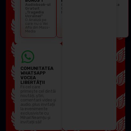
BONUS 1
BONUS 2
BONUS 3
Audiobook-ul
Ghidul
Cursul Arta
Gratuit
Comunicării
Retoricii
„Tragedia
Imperiale
Ucrainei”
O Analiză pe
care nu o Vei
Afla din Mass-
Media
COMUNITATEA
WHATSAPP
VOCEA
LIBERTĂȚII
Fii cel care
primește cel dintâi
noutăți, știri,
comentarii video și
audio, plus invitații
la evenimente
exclusiviste cu
Mihail Neamțu și
invitații săi!