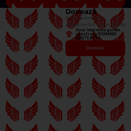
Donează
Sprijină activitatea
independentă a Vocea Libertății
Doar împreună putem
construi o ROMÂNIE
DEȘTEAPTĂ.
Donează