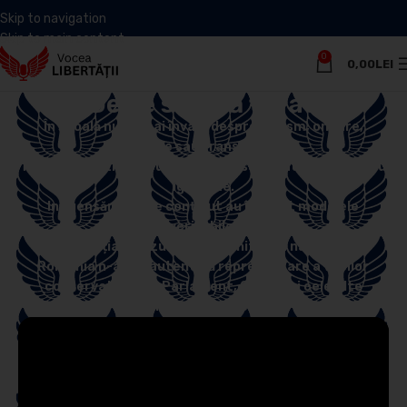
Skip to navigation
Skip to main content
0
0,00
LEI
De ce suferă țara?
În școală nu se mai învață despre eroism, onoare,
identitate sau transcendență.
Tradiția creștină și cultura înaltă sunt batojocorite sau
ignorate.
Influensării goi de conținut au înlocuit modelele
veritabile.
Birocrația UE uzurpă suveranitatea națională.
România n-are o autentică reprezentare a vocilor
conservatoare în Parlament, Guvern și celelalte
instituții publice.