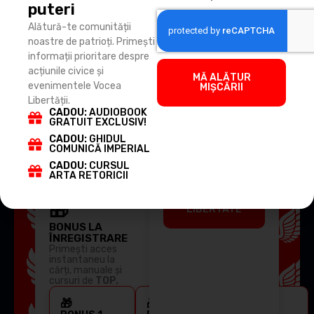
puteri
minciuna.
Email
Alătură-te comunității
Doar
noastre de patrioți. Primești
adevărul ne
informații prioritare despre
va face
Telefon
acțiunile civice și
MĂ ALĂTUR
liberi!
evenimentele Vocea
MIȘCĂRII
Libertății.
Completați formularul de
CADOU:
AUDIOBOOK
mai jos și, pe lângă
GRATUIT EXCLUSIV!
Sunt de acord cu
informări săptămânale,
CADOU:
GHIDUL
Politica de
veți primi acces imediat
COMUNICĂ IMPERIAL
confidențialitate
la resurse în
CADOU:
CURSUL
ARTA RETORICII
exclusivitate.
MĂ ALĂTUR
MIȘCĂRII DE
🎁
LIBERTATE
BONUS LA
ÎNREGISTRARE
Primești acces
instantaneu la
cărți, manuale și
cursuri de
TOP.
🎁
🎁
🎁