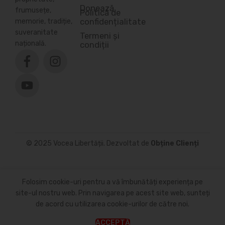
Donează
frumusețe,
Politică de
confidențialitate
memorie, tradiție,
suveranitate
Termeni și
națională.
condiții
© 2025 Vocea Libertății. Dezvoltat de
Obține Clienți
Folosim cookie-uri pentru a vă îmbunătăți experiența pe
site-ul nostru web. Prin navigarea pe acest site web, sunteți
de acord cu utilizarea cookie-urilor de către noi.
ACCEPTĂ