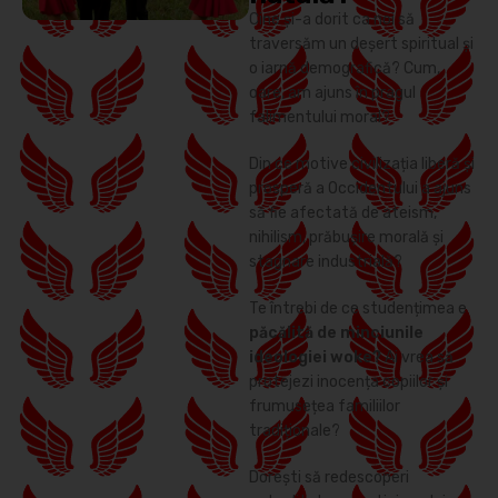
Cine și-a dorit ca noi să
traversăm un deșert spiritual și
o iarnă demografică? Cum,
oare, am ajuns în pragul
falimentului moral?
Din ce motive civilizația liberă și
prosperă a Occidentului a ajuns
să fie afectată de ateism,
nihilism, prăbușire morală și
stagnare industrială?
Te întrebi de ce studențimea e
păcălită de minciunile
ideologiei woke?
Ai vrea să
protejezi inocența copiilor și
frumusețea familiilor
tradiționale?
Dorești să redescoperi