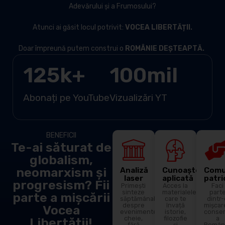
Adevărului și a Frumosului?
Atunci ai găsit locul potrivit:
VOCEA LIBERTĂȚII.
Doar împreună putem construi o
ROMÂNIE DEȘTEAPTĂ.
125
k+
100
mil
Abonați pe YouTube
Vizualizări YT
BENEFICII
Te-ai săturat de
globalism,
neomarxism și
Analiză
Cunoaștere
Comu
laser
aplicată
patri
progresism? Fii
Primești
Acces la
Faci
sinteze
materialele
part
parte a mișcării
săptămânale
care te
dintr
despre
învață
mișcar
Vocea
evenimentele
istorie,
conser
cheie,
filozofie
a
Libertății!
fără
și
Român