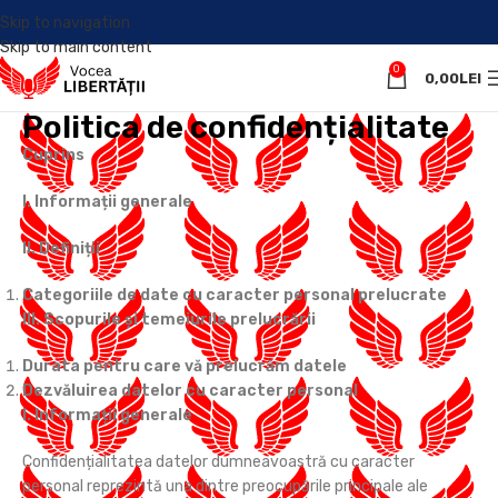
Skip to navigation
Skip to main content
0
0,00
LEI
Politica de confidențialitate
Cuprins
I. Informații generale
II. Definiții
Categoriile de date cu caracter personal prelucrate
III. Scopurile și temeiurile prelucrării
Durata pentru care vă prelucrăm datele
Dezvăluirea datelor cu caracter personal
I. Informații generale
Confidențialitatea datelor dumneavoastră cu caracter
personal reprezintă una dintre preocupările principale ale