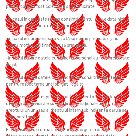
pentru care au fost colectate sau prelucrate;
-în cazul în care este retras consimțământul și nu există niciun
alt temei juridic pentru prelucrare;
-în cazul în care persoana vizată se opune prelucrării și nu
există motive legitime care să prevaleze;
-în cazul în care datele cu caracter personal au fost prelucrate
ilegal;
-în cazul în care datele cu caracter personal trebuie șterse
pentru respectarea unei obligații legale;
-datele cu caracter personal au fost colectate în legătură cu
oferirea de servicii ale societății informaționale conform
dreptului Uniunii sau al dreptului intern sub incidenta căruia se
află operatorul.
Este posibil ca, în urma solicitării de ștergere a datelor,