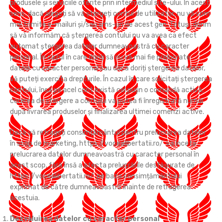
produsele și serviciile oferite prin intermediul site-ului. În acest
sens, dacă alegeți să vă ștergeți contul de utilizator, nu vă vom
mai trimite e-mailuri și/sau sms-uri de acest gen. Totuși, dorim
să vă informăm că ștergerea contului nu va avea ca efect
automat ștergerea datelor dumneavoastră cu caracter
personal. În cazul în care doriți să nu vă mai fie prelucrate
datele cu caracter personal sau dacă doriți ștergerea datelor,
vă puteți exercita drepturile. În cazul în care solicitați ştergerea
contului, însă pe acel cont există cel puţin o comandă activă,
cererea de ştergere a contului va putea fi înregistrată numai
după livrarea produselor şi finalizarea ultimei comenzi active.
Dacă vă retrageți consimțământul pentru prelucrarea datelor
în scop de marketing, https://vocealibertatii.ro/ va înceta
prelucrarea datelor dumneavoastră cu caracter personal în
acest scop, fără însă a afecta prelucrările desfășurate de
https://vocealibertatii.ro/ pe baza consimțământului
exprimat de către dumneavoastră înainte de retragerea
acestuia.
Dezvăluirea datelor cu caracter personal