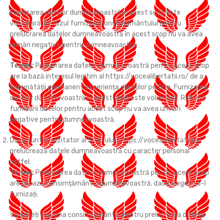
Furnizarea datelor dumneavoastră în acest scop este
voluntară. Refuzul furnizării consimțământului pentru
prelucrarea datelor dumneavoastră în acest scop nu va avea
urmări negative pentru dumneavoastră.
Temei:
Prelucrarea datelor dumneavoastră pentru acest scop
are la bază interesul legitim al https://vocealibertatii.ro/ de a
îmbunătății permanent experiența clienților pe Site. Furnizarea
datelor dumneavoastră în acest scop este voluntară. Refuzul
furnizării datelor pentru acest scop nu va avea urmări
negative pentru dumneavoastră.
Dacă sunteți vizitator al Site-ului, https://vocealibertatii.ro/
prelucrează datele dumneavoastră cu caracter personal
astfel:
Temei:
Prelucrarea datelor dumneavoastră pentru acest scop
are la bază consimțământul dumneavoastră, dacă alegeți să-l
furnizați.
Vă puteți exprima consimțământul pentru prelucrarea datelor