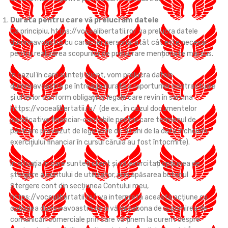
Durata pentru care vă prelucrăm datele
Ca principiu, https://vocealibertatii.ro/ va prelucra datele
dumneavoastră cu caracter personal atât cât este necesar
pentru realizarea scopurilor de prelucrare menționate mai sus.
În cazul în care sunteți client, vom prelucra datele
dumneavoastră pe întreaga durată a raporturilor contractuale
și ulterior conform obligaţiilor legale care revin în sarcina
https://vocealibertatii.ro/ (de ex., în cazul documentelor
justificative financiar-contabile pentru care termenul de
păstrare prevăzut de lege este de 10 ani de la data încheierii
exerciţiului financiar în cursul căruia au fost întocmite).
În situaţia în care sunteți client și vă exercitați opțiunea de
ştergere a contului de utilizator, prin apăsarea butonul
Ștergere cont din secțiunea Contului meu,
https://vocealibertatii.ro/ va interpreta această acțiune ca
opțiunea dumneavoastră de a vă dezabona de la primirea de
comunicări comerciale prin care vă ținem la curent despre