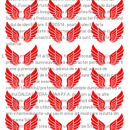
https://vocealibertatii.ro/ , în calitate de operator de date cu
caracter personal înregistrat la Autoritatea Națională de
Supraveghere a Prelucrării Datelor cu Caracter Personal având
codul de identificare 37390514 , poate colecta de la
dumneavoastră date cu caracter personal, dar numai cu
acordul dumneavoastră și dacă acestea sunt furnizate în mod
voluntar.
Dacă sunteți client al Site-ului, https://vocealibertatii.ro/ va
prelucra datele dumneavoastră cu caracter personal, cum ar fi
nume şi prenume, telefon, adresa de e-mail, adresa de
facturare, adresa de livrare, date referitoare la modul în care
utilizați Site-ul, de exemplu
comportamentul/preferinţele/obişnuințele dumneavoastră în
cadrul DALCA ESTERA-IOANA P.F.A , precum și orice alte
categorii de date pe care le furnizați în mod direct în contextul
creării contului de utilizator, în contextul plasării unei comenzi
prin intermediul site-ului sau în orice alt mod care rezultă din
utilizarea Site-ului.
Dacă pentru a vă crea cont de utilizator pe Site, utilizați contul