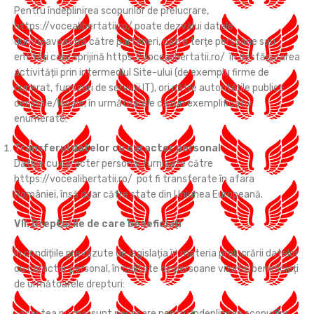
Pentru îndeplinirea scopurilor de prelucrare,
https://vocealibertatii.ro/ poate dezvălui datele
dumneavoastră către parteneri, către terțe persoane sau
entități care sprijină https://vocealibertatii.ro/ în desfășurarea
activității prin intermediul Site-ului (de exemplu firme de
curierat, furnizori de servicii IT), ori către autoritățile publice
centrale/locale, în următoarele cazuri exemplificativ
enumerate:
Transferul datelor cu caracter personal
Datele cu caracter personal furnizate către
https://vocealibertatii.ro/ pot fi transferate în afara
României, însă doar către state din Uniunea Europeană.
VII. Drepturile de care beneficiați
În condițiile prevăzute de legislația în materia prelucrării datelor
cu caracter personal, în calitate de persoane vizate, beneficiați
de următoarele drepturi:
-acestea nu mai sunt necesare pentru îndeplinirea scopurilor