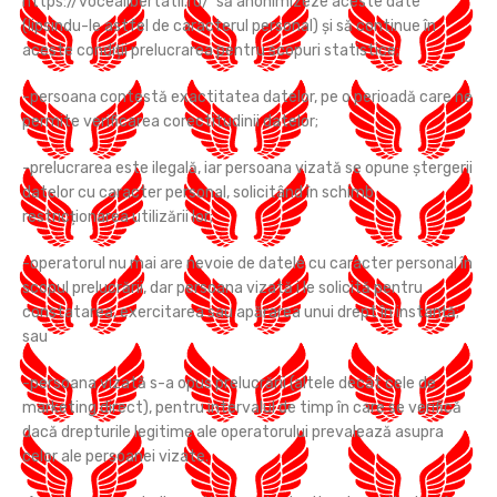
https://vocealibertatii.ro/ să anonimizeze aceste date
(lipsindu-le astfel de caracterul personal) și să continue în
aceste condiții prelucrarea pentru scopuri statistice;
-persoana contestă exactitatea datelor, pe o perioadă care ne
permite verificarea corectitudinii datelor;
-prelucrarea este ilegală, iar persoana vizată se opune ștergerii
datelor cu caracter personal, solicitând în schimb
restricționarea utilizării lor;
-operatorul nu mai are nevoie de datele cu caracter personal în
scopul prelucrării, dar persoana vizată i le solicită pentru
constatarea, exercitarea sau apărarea unui drept în instanță;
sau
-persoana vizată s-a opus prelucrării (altele decât cele de
marketing direct), pentru intervalul de timp în care se verifică
dacă drepturile legitime ale operatorului prevalează asupra
celor ale persoanei vizate.