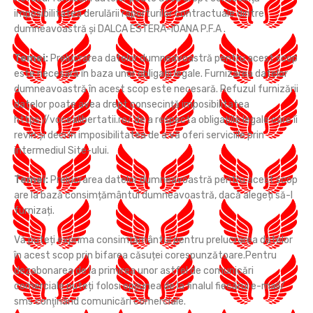
imposibilitatea derulării raporturilor contractuale dintre
dumneavoastră și DALCA ESTERA-IOANA P.F.A .
Temei:
Prelucrarea datelor dumneavoastră pentru acest scop
este necesară în baza unor obligații legale. Furnizarea datelor
dumneavoastră în acest scop este necesară. Refuzul furnizării
datelor poate avea drept consecință imposibilitatea
https://vocealibertatii.ro/ de a respecta obligațiile legale care îi
revin și deci în imposibilitatea de a vă oferi serviciile prin
intermediul Site-ului.
Temei:
Prelucrarea datelor dumneavoastră pentru acest scop
are la bază consimțământul dumneavoastră, dacă alegeți să-l
furnizați.
Vă puteți exprima consimțământul pentru prelucrarea datelor
în acest scop prin bifarea căsuței corespunzătoare.Pentru
dezabonarea de la primirea unor astfel de comunicări
comerciale puteți folosi opţiunea de la finalul fiecărui e-mail/
sms conţinând comunicări comerciale.