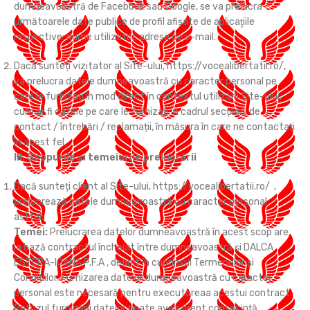
dumneavoastră de Facebook sau Google, se va prelucra
următoarele date publice de profil afişate de aplicaţiile
respective: nume utilizator, adresa de e-mail.
Dacă sunteți vizitator al Site-ului, https://vocealibertatii.ro/,
va prelucra datele dumneavoastră cu caracter personal pe
care le furnizați în mod direct în contextul utilizării Site-ului,
cum ar fi datele pe care le furnizați în cadrul secțiunii de
contact / întrebări / reclamații, în măsura în care ne contactați
în acest fel.
III. Scopurile și temeiurile prelucrării
Dacă sunteți client al Site-ului, https://vocealibertatii.ro/ ,
prelucrează datele dumneavoastră cu caracter personal
astfel:
Temei:
Prelucrarea datelor dumneavoastră în acest scop are
la bază contractul încheiat între dumneavoastră și DALCA
ESTERA-IOANA P.F.A , definit în cuprinsul Termenelor și
Condițiilor. Furnizarea datelor dumneavoastră cu caracter
personal este necesară pentru executareaa acestui contract.
Refuzul furnizării datelor poate avea drept consecință