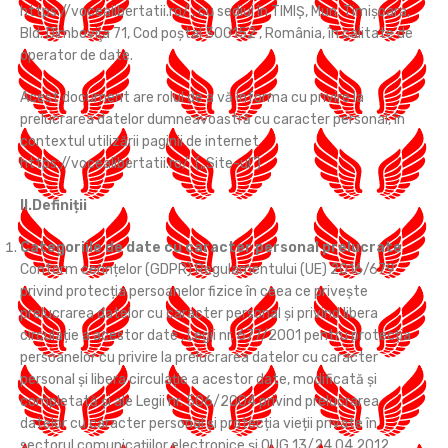
https://vocealibertatii.ro/ , cu sediul în
TIMIŞ, Mun. Timişoara,
Bld. Dîmboviţa 71, Cod poștal 300152 ,
România, în calitate de
operator de date.
Acest document are rolul de a vă informa cu privire la
prelucrarea datelor dumneavoastră cu caracter personal, în
contextul utilizării paginii de internet
https://vocealibertatii.ro/. („Site-ul”)
II.Definiții
Categoriile de date cu caracter personal prelucrate
Conform cerințelor (GDPR) Regulamentului (UE) 2016/679
privind protecția persoanelor fizice în ceea ce privește
prelucrarea datelor cu caracter personal și privind libera
circulație a acestor date , Legii nr. 677/2001 pentru protecția
persoanelor cu privire la prelucrarea datelor cu caracter
personal și libera circulație a acestor date, modificată și
completată și ale Legii nr. 506/2004 privind prelucrarea
datelor cu caracter personal și protecția vieții private în
sectorul comunicațiilor electronice și OUG 13/24.04.2012,