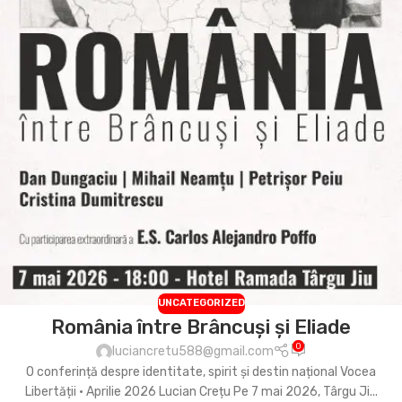
UNCATEGORIZED
România între Brâncuși și Eliade
0
luciancretu588@gmail.com
O conferință despre identitate, spirit și destin național Vocea
Libertății • Aprilie 2026 Lucian Crețu Pe 7 mai 2026, Târgu Ji...