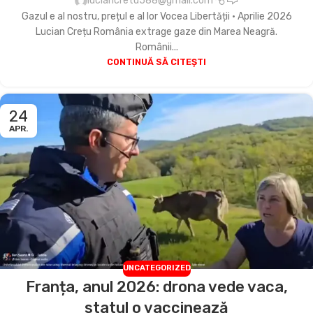
luciancretu588@gmail.com
Gazul e al nostru, prețul e al lor Vocea Libertății • Aprilie 2026
Lucian Crețu România extrage gaze din Marea Neagră.
Românii...
CONTINUĂ SĂ CITEȘTI
24
APR.
UNCATEGORIZED
Franța, anul 2026: drona vede vaca,
statul o vaccinează