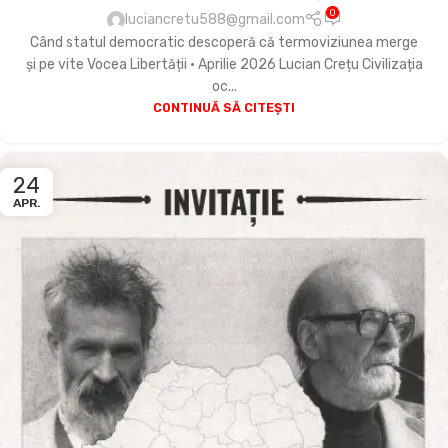
0
luciancretu588@gmail.com
Când statul democratic descoperă că termoviziunea merge
și pe vite Vocea Libertății • Aprilie 2026 Lucian Crețu Civilizația
oc...
CONTINUĂ SĂ CITEȘTI
24
APR.