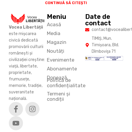
CONTINUĂ SĂ CITEȘTI
Meniu
Date de
contact
Acasă
Vocea Libertății
contact@vocealiberta
Media
este mișcarea
TIMIŞ, Mun.
civică dedicată
Magazin
Timişoara, Bld.
promovării culturii
Noutăți
Dîmboviţa 71
românești și
Evenimente
civilizației creștine:
viață, libertate,
Abonamente
proprietate,
Donează
frumusețe,
Politică de
confidențialitate
memorie, tradiție,
suveranitate
Termeni și
națională.
condiții