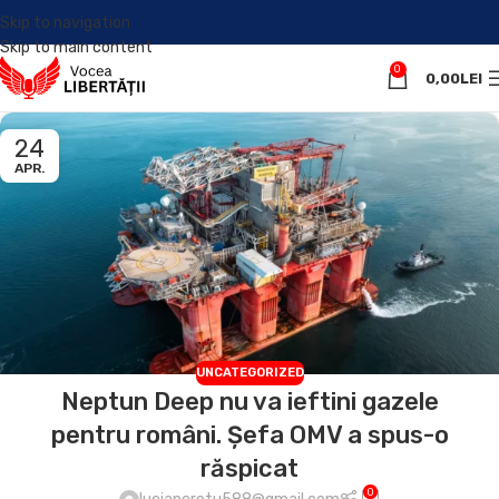
Skip to navigation
Skip to main content
0
0,00
LEI
24
APR.
UNCATEGORIZED
Neptun Deep nu va ieftini gazele
pentru români. Șefa OMV a spus-o
răspicat
0