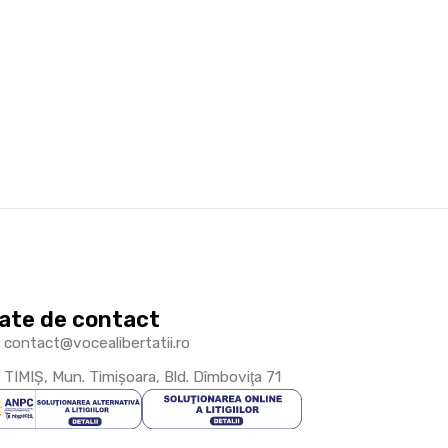
ate de contact
contact@vocealibertatii.ro
TIMIŞ, Mun. Timişoara, Bld. Dîmboviţa 71