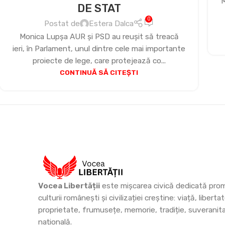
M
DE STAT
0
Postat de
Estera Dalca
Monica Lupșa AUR și PSD au reușit să treacă
ieri, în Parlament, unul dintre cele mai importante
proiecte de lege, care protejează co...
CONTINUĂ SĂ CITEȘTI
Vocea Libertății
este mișcarea civică dedicată prom
culturii românești și civilizației creștine: viață, libertat
proprietate, frumusețe, memorie, tradiție, suveranit
națională.