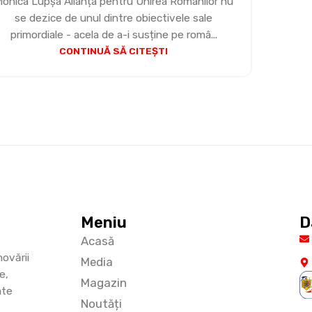
onica Lupșa Alianța pentru Unirea Românilor nu
se dezice de unul dintre obiectivele sale
primordiale - acela de a-i susține pe româ...
CONTINUĂ SĂ CITEȘTI
Meniu
D
Acasă
ovării
Media
e,
Magazin
ate
Noutăți