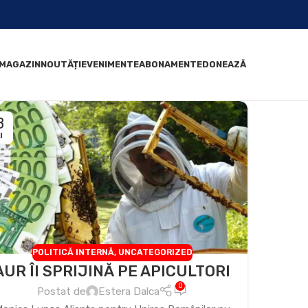
MAGAZIN
NOUTĂȚI
EVENIMENTE
ABONAMENTE
DONEAZĂ
8
I
POLITICĂ INTERNĂ
,
UNCATEGORIZED
AUR ÎI SPRIJINĂ PE APICULTORI
0
Postat de
Estera Dalca