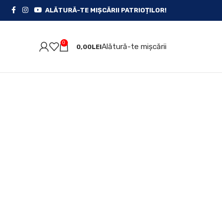
ALĂTURĂ-TE MIȘCĂRII PATRIOȚILOR!
0
Alătură-te mișcării
0,00
LEI