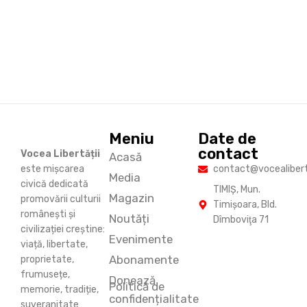
Meniu
Date de
contact
Vocea Libertății
Acasă
este mișcarea
contact@vocealiberta
Media
civică dedicată
TIMIŞ, Mun.
Magazin
promovării culturii
Timişoara, Bld.
românești și
Noutăți
Dîmboviţa 71
civilizației creștine:
Evenimente
viață, libertate,
Abonamente
proprietate,
frumusețe,
Donează
Politică de
memorie, tradiție,
confidențialitate
suveranitate