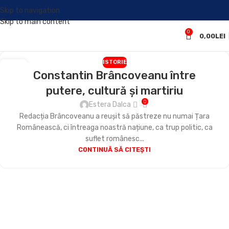
Skip to navigation
Skip to main content
0
0,00
LEI
ISTORIE
26
Constantin Brâncoveanu între
IUN.
putere, cultură și martiriu
0
Estera Dalca
Redacția Brâncoveanu a reușit să păstreze nu numai Țara
Românească, ci întreaga noastră națiune, ca trup politic, ca
suflet românesc...
CONTINUĂ SĂ CITEȘTI