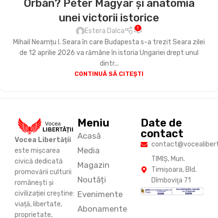
Orbán? Péter Magyar și anatomia
unei victorii istorice
1
Estera Dalca
Mihail Neamțu I. Seara în care Budapesta s-a trezit Seara zilei
de 12 aprilie 2026 va rămâne în istoria Ungariei drept unul
dintr...
CONTINUĂ SĂ CITEȘTI
Meniu
Date de
contact
Acasă
Vocea Libertății
contact@vocealiberta
Media
este mișcarea
TIMIŞ, Mun.
civică dedicată
Magazin
Timişoara, Bld.
promovării culturii
Noutăți
Dîmboviţa 71
românești și
Evenimente
civilizației creștine:
viață, libertate,
Abonamente
proprietate,