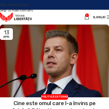
Skip to navigation
Skip to main content
0
0,00
LEI
13
APR.
POLITICĂ EXTERNĂ
Cine este omul care l-a învins pe