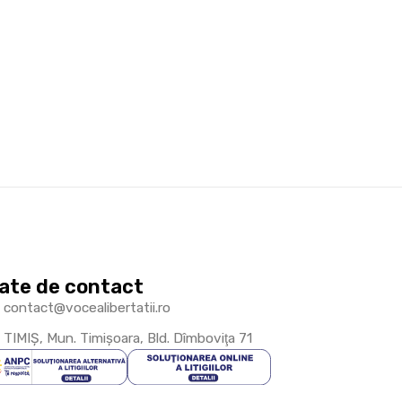
ate de contact
contact@vocealibertatii.ro
TIMIŞ, Mun. Timişoara, Bld. Dîmboviţa 71