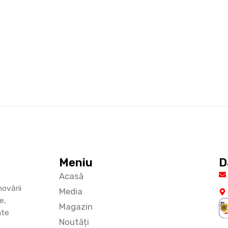
Meniu
D
Acasă
ovării
Media
e,
Magazin
ate
Noutăți