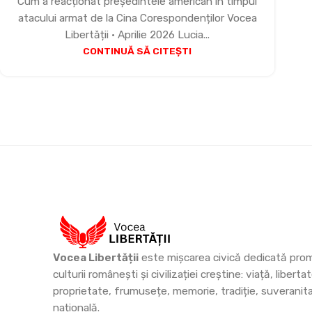
Cum a reacționat președintele american în timpul
atacului armat de la Cina Corespondenților Vocea
Libertății • Aprilie 2026 Lucia...
CONTINUĂ SĂ CITEȘTI
Vocea Libertății
este mișcarea civică dedicată prom
culturii românești și civilizației creștine: viață, libertat
proprietate, frumusețe, memorie, tradiție, suveranit
națională.