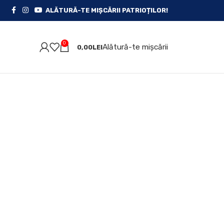
ALĂTURĂ-TE MIȘCĂRII PATRIOȚILOR!
0
Alătură-te mișcării
0,00
LEI