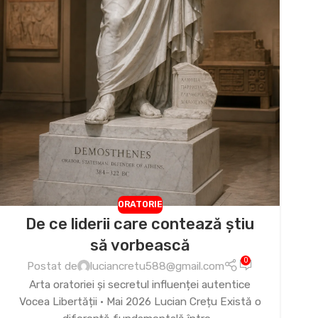
ORATORIE
De ce liderii care contează știu
să vorbească
0
Postat de
luciancretu588@gmail.com
Arta oratoriei și secretul influenței autentice
Vocea Libertății • Mai 2026 Lucian Crețu Există o