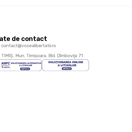
ate de contact
contact@vocealibertatii.ro
TIMIŞ, Mun. Timişoara, Bld. Dîmboviţa 71