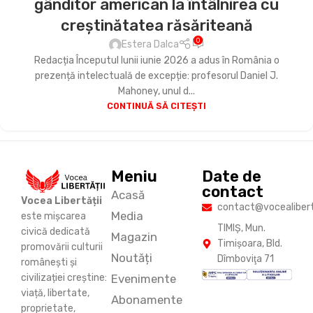
gânditor american la întâlnirea cu
creștinătatea răsăriteană
0
Estera Dalca
Redacția Începutul lunii iunie 2026 a adus în România o
prezență intelectuală de excepție: profesorul Daniel J.
Mahoney, unul d...
CONTINUĂ SĂ CITEȘTI
Meniu
Date de
contact
Acasă
Vocea Libertății
contact@vocealiberta
Media
este mișcarea
TIMIŞ, Mun.
civică dedicată
Magazin
Timişoara, Bld.
promovării culturii
Noutăți
Dîmboviţa 71
românești și
Evenimente
civilizației creștine:
viață, libertate,
Abonamente
proprietate,