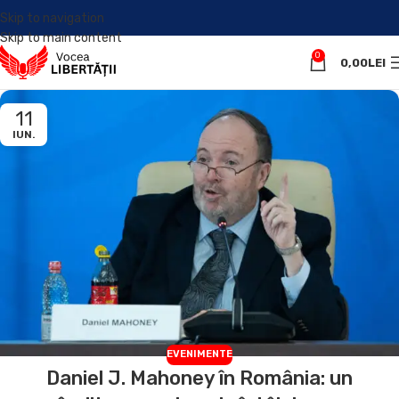
Skip to navigation
Skip to main content
0
0,00
LEI
11
IUN.
EVENIMENTE
Daniel J. Mahoney în România: un