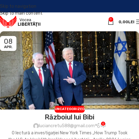
Skip to navigation
Skip to main content
0
0,00
LEI
08
APR.
UNCATEGORIZED
Războiul lui Bibi
0
luciancretu588@gmail.com
O lectură a investigației New York Times „How Trump Took