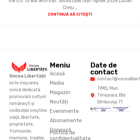
the U.S. to War With Iran" Vocea Libertății • Aprilie 2026 Lucian
Crețu ...
CONTINUĂ SĂ CITEȘTI
Meniu
Date de
contact
Acasă
Vocea Libertății
contact@vocealiberta
Media
este mișcarea
TIMIŞ, Mun.
civică dedicată
Magazin
Timişoara, Bld.
promovării culturii
Noutăți
Dîmboviţa 71
românești și
Evenimente
civilizației creștine:
viață, libertate,
Abonamente
proprietate,
Donează
frumusețe,
Politică de
confidențialitate
memorie, tradiție,