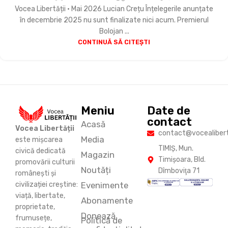
Vocea Libertății • Mai 2026 Lucian Crețu Înțelegerile anunțate
în decembrie 2025 nu sunt finalizate nici acum. Premierul
Bolojan ...
CONTINUĂ SĂ CITEȘTI
Meniu
Date de
contact
Acasă
Vocea Libertății
contact@vocealiberta
Media
este mișcarea
TIMIŞ, Mun.
civică dedicată
Magazin
Timişoara, Bld.
promovării culturii
Noutăți
Dîmboviţa 71
românești și
Evenimente
civilizației creștine:
viață, libertate,
Abonamente
proprietate,
Donează
frumusețe,
Politică de