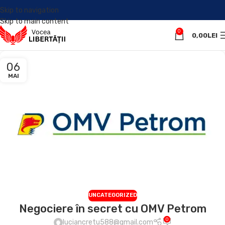
Skip to navigation
Skip to main content
0
0,00
LEI
06
MAI
UNCATEGORIZED
Negociere în secret cu OMV Petrom
0
luciancretu588@gmail.com