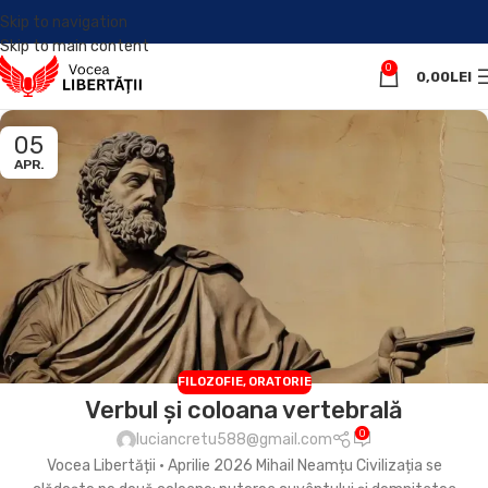
Skip to navigation
Skip to main content
0
0,00
LEI
05
APR.
FILOZOFIE
,
ORATORIE
Verbul și coloana vertebrală
0
luciancretu588@gmail.com
Vocea Libertății • Aprilie 2026 Mihail Neamțu Civilizația se