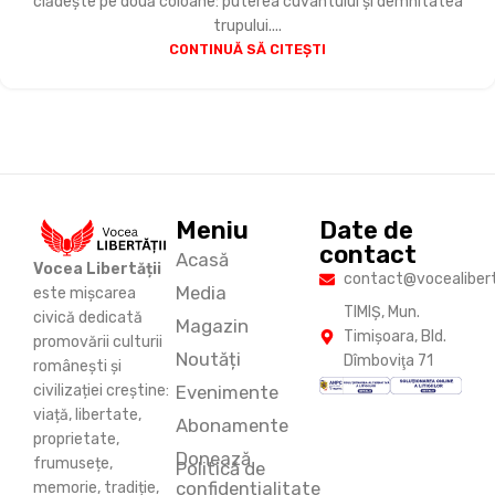
clădește pe două coloane: puterea cuvântului și demnitatea
trupului....
CONTINUĂ SĂ CITEȘTI
Meniu
Date de
contact
Acasă
Vocea Libertății
contact@vocealiberta
Media
este mișcarea
TIMIŞ, Mun.
civică dedicată
Magazin
Timişoara, Bld.
promovării culturii
Noutăți
Dîmboviţa 71
românești și
Evenimente
civilizației creștine:
viață, libertate,
Abonamente
proprietate,
Donează
frumusețe,
Politică de
confidențialitate
memorie, tradiție,