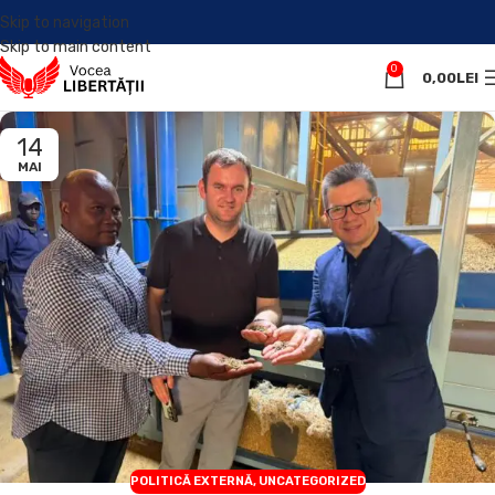
Skip to navigation
Skip to main content
0
0,00
LEI
14
MAI
POLITICĂ EXTERNĂ
,
UNCATEGORIZED