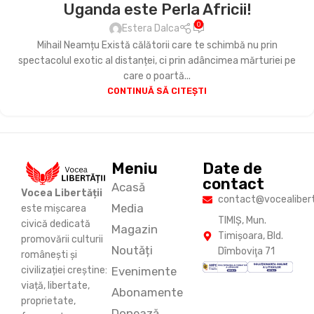
Uganda este Perla Africii!
0
Estera Dalca
Mihail Neamțu Există călătorii care te schimbă nu prin
spectacolul exotic al distanței, ci prin adâncimea mărturiei pe
care o poartă...
CONTINUĂ SĂ CITEȘTI
Meniu
Date de
contact
Acasă
Vocea Libertății
contact@vocealiberta
Media
este mișcarea
TIMIŞ, Mun.
civică dedicată
Magazin
Timişoara, Bld.
promovării culturii
Noutăți
Dîmboviţa 71
românești și
Evenimente
civilizației creștine:
viață, libertate,
Abonamente
proprietate,
Donează