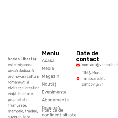
Meniu
Date de
contact
Vocea Libertății
Acasă
este mișcarea
contact@vocealiberta
Media
civică dedicată
TIMIŞ, Mun.
Magazin
promovării culturii
Timişoara, Bld.
românești și
Noutăți
Dîmboviţa 71
civilizației creștine:
Evenimente
viață, libertate,
Abonamente
proprietate,
frumusețe,
Donează
Politică de
memorie, tradiție,
confidențialitate
suveranitate