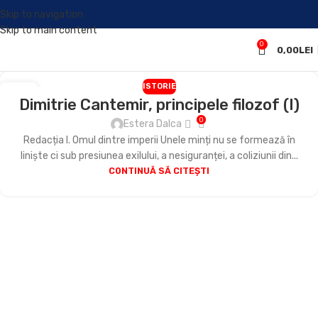
Skip to navigation
Skip to main content
0
0,00
LEI
ISTORIE
27
Dimitrie Cantemir, principele filozof (I)
IUN.
0
Estera Dalca
Redacția I. Omul dintre imperii Unele minți nu se formează în
liniște ci sub presiunea exilului, a nesiguranței, a coliziunii din...
CONTINUĂ SĂ CITEȘTI