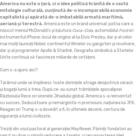
America nu este o țară, ci o idee politică
hrănită de o vastă
mitologie culturală, susținută de-o incomparabilă economie
capitalistă și apărată de-o imbatabilă armată maritimă,
aeriană și terestră.
America este un brand universal: patria care a
născut meniul McDonald’s și băutura
Coca-Cola
, automobilul
Ford
ori
instrumentul iPhone; locul de origine al lui Elvis Presley, dar și al celor
mai mulți laureați Nobel; continentul filmelor cu gangsteri și revolvere,
dar și al programelor Apollo & Starlink. Geografia simbolică a Statelor
Unite continuă să fascineze miliarde de cetățeni.
Cum s-a ajuns aici?
Tărâmul unde se împlinesc toate dorințele atrage deopotrivă săracii
și bogații lumii a treia. După ce-au sunat trâmbițele apocalipsei
Războiului Rece ori sirenele Jihadului global, America s-a reinventat
cu succes. Seducătoare și nemărginită-n promisiuni, națiunea lui JFK,
Reagan ori Trump s-a dovedit a fi, în ultimele decenii, centura de
siguranță a lumii civilizate.
Treziți din visul pastoral al generației Mayflower, Părinții fondatori au
cerut nu doar o simplă reducere a taxelor, ci recunoașterea ideii