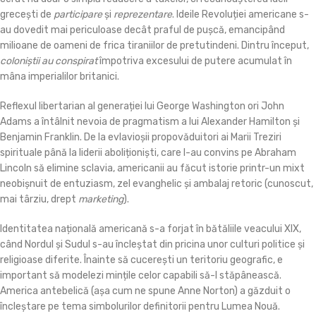
grecești de
participare
și
reprezentare
. Ideile Revoluției americane s-
au dovedit mai periculoase decât praful de pușcă, emancipând
milioane de oameni de frica tiraniilor de pretutindeni. Dintru început,
coloniștii au conspirat
împotriva excesului de putere acumulat în
mâna imperialilor britanici.
Reflexul libertarian al generației lui George Washington ori John
Adams a întâlnit nevoia de pragmatism a lui Alexander Hamilton și
Benjamin Franklin. De la evlavioșii propovăduitori ai Marii Treziri
spirituale până la liderii aboliționiști, care l-au convins pe Abraham
Lincoln să elimine sclavia, americanii au făcut istorie printr-un mixt
neobișnuit de entuziasm, zel evanghelic și ambalaj retoric (cunoscut,
mai târziu, drept
marketing
).
Identitatea națională americană s-a forjat în bătăliile veacului XIX,
când Nordul și Sudul s-au încleștat din pricina unor culturi politice și
religioase diferite. Înainte să cucerești un teritoriu geografic, e
important să modelezi mințile celor capabili să-l stăpânească.
America antebelică (așa cum ne spune Anne Norton) a găzduit o
încleștare pe tema simbolurilor definitorii pentru Lumea Nouă.