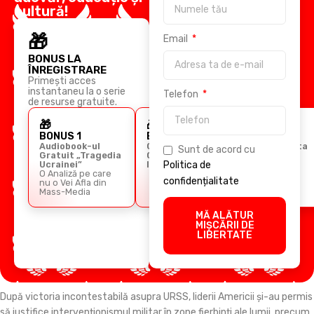
cultură!
🎁
Email
BONUS LA
ÎNREGISTRARE
Primești acces
instantaneu la o serie
Telefon
de resurse gratuite.
🎁
🎁
🎁
BONUS 1
BONUS 2
BONUS 3
Audiobook-ul
Ghidul
Cursul Arta
Sunt de acord cu
Gratuit „Tragedia
Comunicării
Retoricii
Ucrainei”
Imperiale
Politica de
O Analiză pe care
confidențialitate
nu o Vei Afla din
Mass-Media
MĂ ALĂTUR
MIȘCĂRII DE
LIBERTATE
După victoria incontestabilă asupra URSS, liderii Americii și-au permis
să justifice intervenționismul militar în zone fierbinți ale lumii, precum