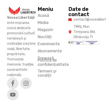
Meniu
Date de
contact
Acasă
Vocea Libertății
contact@vocealiberta
Media
este mișcarea
TIMIŞ, Mun.
civică dedicată
Magazin
Timişoara, Bld.
promovării culturii
Noutăți
Dîmboviţa 71
românești și
Evenimente
civilizației creștine:
viață, libertate,
Abonamente
proprietate,
Donează
frumusețe,
Politică de
confidențialitate
memorie, tradiție,
suveranitate
Termeni și
națională.
condiții