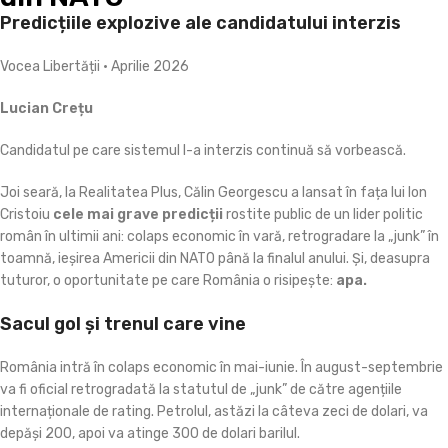
Predicțiile explozive ale candidatului interzis
Vocea Libertății • Aprilie 2026
Lucian Crețu
Candidatul pe care sistemul l-a interzis continuă să vorbească.
Joi seară, la Realitatea Plus, Călin Georgescu a lansat în fața lui Ion
Cristoiu
cele mai grave predicții
rostite public de un lider politic
român în ultimii ani: colaps economic în vară, retrogradare la „junk” în
toamnă, ieșirea Americii din NATO până la finalul anului. Și, deasupra
tuturor, o oportunitate pe care România o risipește:
apa.
Sacul gol și trenul care vine
România intră în colaps economic în mai-iunie. În august-septembrie
va fi oficial retrogradată la statutul de „junk” de către agențiile
internaționale de rating. Petrolul, astăzi la câteva zeci de dolari, va
depăși 200, apoi va atinge 300 de dolari barilul.