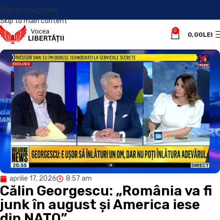
Skip to navigation
Skip to main content
0
0,00
LEI
aprilie 17, 2026
8:57 am
Călin Georgescu: „România va fi
junk în august și America iese
din NATO”