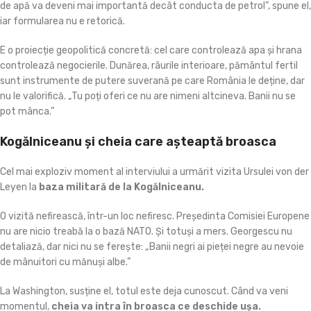
de apă va deveni mai importantă decât conducta de petrol”, spune el,
iar formularea nu e retorică.
E o proiecție geopolitică concretă: cel care controlează apa și hrana
controlează negocierile. Dunărea, râurile interioare, pământul fertil
sunt instrumente de putere suverană pe care România le deține, dar
nu le valorifică. „Tu poți oferi ce nu are nimeni altcineva. Banii nu se
pot mânca.”
Kogălniceanu și cheia care așteaptă broasca
Cel mai exploziv moment al interviului a urmărit vizita Ursulei von der
Leyen la
baza militară de la Kogălniceanu.
O vizită nefirească, într-un loc nefiresc. Președinta Comisiei Europene
nu are nicio treabă la o bază NATO. Și totuși a mers. Georgescu nu
detaliază, dar nici nu se ferește: „Banii negri ai pieței negre au nevoie
de mânuitori cu mănuși albe.”
La Washington, susține el, totul este deja cunoscut. Când va veni
momentul,
cheia va intra în broasca ce deschide ușa.