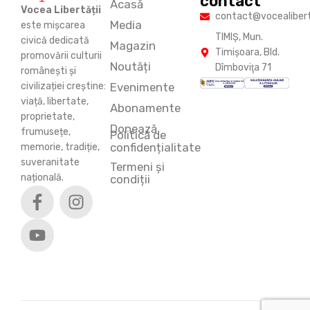
contact
Acasă
Vocea Libertății
contact@vocealiberta
Media
este mișcarea
TIMIŞ, Mun.
civică dedicată
Magazin
Timişoara, Bld.
promovării culturii
Noutăți
Dîmboviţa 71
românești și
Evenimente
civilizației creștine:
viață, libertate,
Abonamente
proprietate,
Donează
frumusețe,
Politică de
confidențialitate
memorie, tradiție,
suveranitate
Termeni și
națională.
condiții