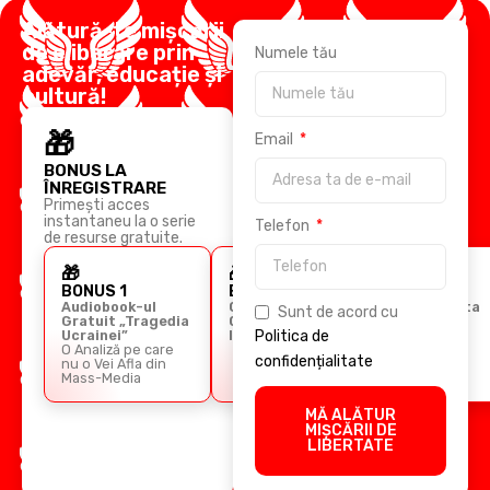
Alătură-te mișcării
de eliberare prin
Numele tău
adevăr, educație și
cultură!
🎁
Email
BONUS LA
ÎNREGISTRARE
Primești acces
instantaneu la o serie
Telefon
de resurse gratuite.
🎁
🎁
🎁
BONUS 1
BONUS 2
BONUS 3
Audiobook-ul
Ghidul
Cursul Arta
Sunt de acord cu
Gratuit „Tragedia
Comunicării
Retoricii
Ucrainei”
Imperiale
Politica de
O Analiză pe care
confidențialitate
nu o Vei Afla din
Mass-Media
MĂ ALĂTUR
MIȘCĂRII DE
LIBERTATE