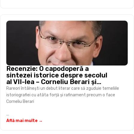
Recenzie: O capodoperă a
sintezei istorice despre secolul
al VII-lea – Corneliu Berari și
„războiul mondial” al Antichității
Rareori întâlnești un debut literar care să zguduie temeliile
târzii
istoriografiei cu atâta forță și rafinament precum o face
Corneliu Berari
...
Află mai multe →