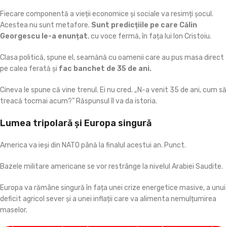
Fiecare componentă a vieții economice și sociale va resimți șocul.
Acestea nu sunt metafore.
Sunt predicțiile pe care Călin
Georgescu le-a enunțat
, cu voce fermă, în fața lui Ion Cristoiu.
Clasa politică, spune el, seamănă cu oamenii care au pus masa direct
pe calea ferată și
fac banchet de 35 de ani.
Cineva le spune că vine trenul. Ei nu cred. „N-a venit 35 de ani, cum să
treacă tocmai acum?” Răspunsul îl va da istoria.
Lumea tripolară și Europa singură
America va ieși din NATO până la finalul acestui an. Punct.
Bazele militare americane se vor restrânge la nivelul Arabiei Saudite.
Europa va rămâne singură în fața unei crize energetice masive, a unui
deficit agricol sever și a unei inflații care va alimenta nemulțumirea
maselor.