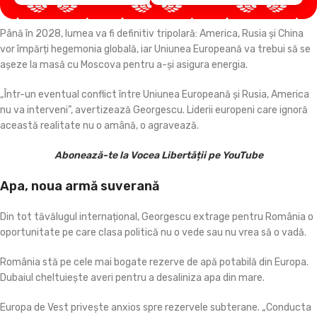
Până în 2028, lumea va fi definitiv tripolară: America, Rusia și China
vor împărți hegemonia globală, iar Uniunea Europeană va trebui să se
așeze la masă cu Moscova pentru a-și asigura energia.
„Într-un eventual conflict între Uniunea Europeană și Rusia, America
nu va interveni”, avertizează Georgescu. Liderii europeni care ignoră
această realitate nu o amână, o agravează.
Abonează-te la Vocea Libertății pe YouTube
Apa, noua armă suverană
Din tot tăvălugul internațional, Georgescu extrage pentru România o
oportunitate pe care clasa politică nu o vede sau nu vrea să o vadă.
România stă pe cele mai bogate rezerve de apă potabilă din Europa.
Dubaiul cheltuiește averi pentru a desaliniza apa din mare.
Europa de Vest privește anxios spre rezervele subterane. „Conducta