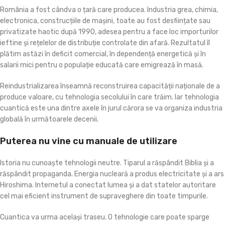
România a fost cândva o țară care producea. Industria grea, chimia,
electronica, construcțiile de mașini, toate au fost desființate sau
privatizate haotic după 1990, adesea pentru a face loc importurilor
ieftine și rețelelor de distribuție controlate din afară. Rezultatul îl
plătim astăzi în deficit comercial, în dependență energetică și în
salarii mici pentru o populație educată care emigrează în masă.
Reindustrializarea înseamnă reconstruirea capacității naționale de a
produce valoare, cu tehnologia secolului în care trăim. Iar tehnologia
cuantică este una dintre axele în jurul cărora se va organiza industria
globală în următoarele decenii.
Puterea nu vine cu manuale de utilizare
Istoria nu cunoaște tehnologii neutre. Tiparul a răspândit Biblia și a
răspândit propaganda. Energia nucleară a produs electricitate și a ars
Hiroshima. Internetul a conectat lumea și a dat statelor autoritare
cel mai eficient instrument de supraveghere din toate timpurile.
Cuantica va urma același traseu. O tehnologie care poate sparge