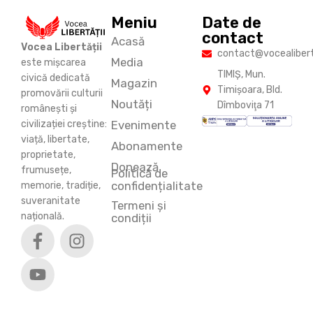
Meniu
Date de
contact
Acasă
Vocea Libertății
contact@vocealiberta
Media
este mișcarea
TIMIŞ, Mun.
civică dedicată
Magazin
Timişoara, Bld.
promovării culturii
Noutăți
Dîmboviţa 71
românești și
Evenimente
civilizației creștine:
viață, libertate,
Abonamente
proprietate,
Donează
frumusețe,
Politică de
confidențialitate
memorie, tradiție,
suveranitate
Termeni și
națională.
condiții