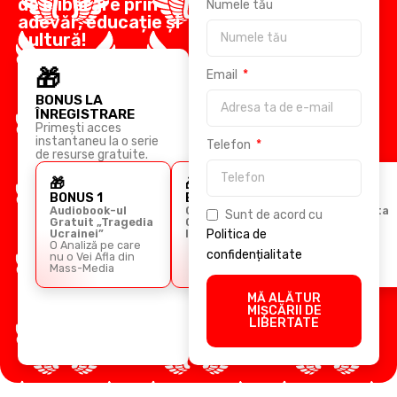
de eliberare prin
Numele tău
adevăr, educație și
cultură!
🎁
Email
BONUS LA
ÎNREGISTRARE
Primești acces
instantaneu la o serie
Telefon
de resurse gratuite.
🎁
🎁
🎁
BONUS 1
BONUS 2
BONUS 3
Audiobook-ul
Ghidul
Cursul Arta
Sunt de acord cu
Gratuit „Tragedia
Comunicării
Retoricii
Ucrainei”
Imperiale
Politica de
O Analiză pe care
confidențialitate
nu o Vei Afla din
Mass-Media
MĂ ALĂTUR
MIȘCĂRII DE
LIBERTATE