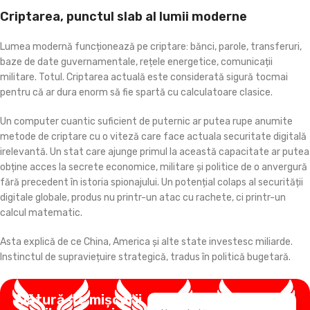
Criptarea, punctul slab al lumii moderne
Lumea modernă funcționează pe criptare: bănci, parole, transferuri,
baze de date guvernamentale, rețele energetice, comunicații
militare. Totul. Criptarea actuală este considerată sigură tocmai
pentru că ar dura enorm să fie spartă cu calculatoare clasice.
Un computer cuantic suficient de puternic ar putea rupe anumite
metode de criptare cu o viteză care face actuala securitate digitală
irelevantă. Un stat care ajunge primul la această capacitate ar putea
obține acces la secrete economice, militare și politice de o anvergură
fără precedent în istoria spionajului. Un potențial colaps al securității
digitale globale, produs nu printr-un atac cu rachete, ci printr-un
calcul matematic.
Asta explică de ce China, America și alte state investesc miliarde.
Instinctul de supraviețuire strategică, tradus în politică bugetară.
Alătură-te mișcării