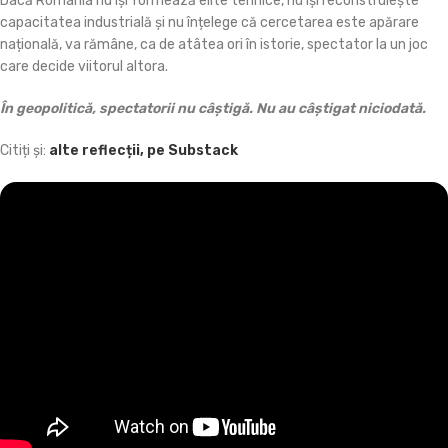
Dacă România nu își formează elite tehnice, nu își reconstruiește
capacitatea industrială și nu înțelege că cercetarea este apărare
națională, va rămâne, ca de atâtea ori în istorie, spectator la un joc
care decide viitorul altora.
În geopolitică, spectatorii nu câștigă. Nu au câștigat niciodată.
Citiți și:
alte reflecții, pe Substack