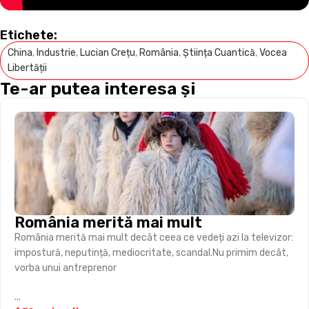
Etichete:
China
,
Industrie
,
Lucian Crețu
,
România
,
Știința Cuantică
,
Vocea
Libertății
Te-ar putea interesa și
România merită mai mult
România merită mai mult decât ceea ce vedeți azi la televizor:
impostură, neputință, mediocritate, scandal.Nu primim decât,
vorba unui antreprenor
...