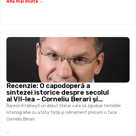
Află mai multe →
Recenzie: O capodoperă a
sintezei istorice despre secolul
al VII-lea – Corneliu Berari și
„războiul mondial” al Antichității
Rareori întâlnești un debut literar care să zguduie temeliile
târzii
istoriografiei cu atâta forță și rafinament precum o face
Corneliu Berari
...