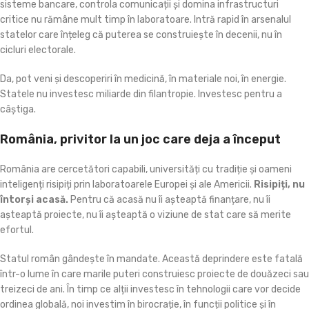
sisteme bancare, controla comunicații și domina infrastructuri
critice nu rămâne mult timp în laboratoare. Intră rapid în arsenalul
statelor care înțeleg că puterea se construiește în decenii, nu în
cicluri electorale.
Da, pot veni și descoperiri în medicină, în materiale noi, în energie.
Statele nu investesc miliarde din filantropie. Investesc pentru a
câștiga.
România, privitor la un joc care deja a început
România are cercetători capabili, universități cu tradiție și oameni
inteligenți risipiți prin laboratoarele Europei și ale Americii.
Risipiți, nu
întorși acasă.
Pentru că acasă nu îi așteaptă finanțare, nu îi
așteaptă proiecte, nu îi așteaptă o viziune de stat care să merite
efortul.
Statul român gândește în mandate. Această deprindere este fatală
într-o lume în care marile puteri construiesc proiecte de douăzeci sau
treizeci de ani. În timp ce alții investesc în tehnologii care vor decide
ordinea globală, noi investim în birocrație, în funcții politice și în