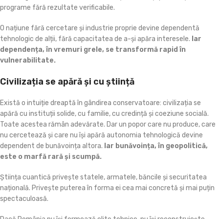
programe fără rezultate verificabile.
O națiune fără cercetare și industrie proprie devine dependentă
tehnologic de alții, fără capacitatea de a-și apăra interesele.
Iar
dependența, în vremuri grele, se transformă rapid în
vulnerabilitate.
Civilizația se apără și cu știință
Există o intuiție dreaptă în gândirea conservatoare: civilizația se
apără cu instituții solide, cu familie, cu credință și coeziune socială.
Toate acestea rămân adevărate. Dar un popor care nu produce, care
nu cercetează și care nu își apără autonomia tehnologică devine
dependent de bunăvoința altora.
Iar bunăvoința, în geopolitică,
este o marfă rară și scumpă.
Știința cuantică privește statele, armatele, băncile și securitatea
națională. Privește puterea în forma ei cea mai concretă și mai puțin
spectaculoasă.