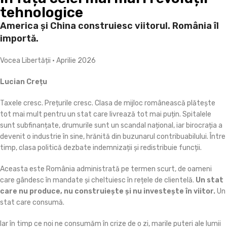
tehnologice
America și China construiesc viitorul. România îl
importă.
Vocea Libertății • Aprilie 2026
Lucian Crețu
Taxele cresc. Prețurile cresc. Clasa de mijloc românească plătește
tot mai mult pentru un stat care livrează tot mai puțin. Spitalele
sunt subfinanțate, drumurile sunt un scandal național, iar birocrația a
devenit o industrie în sine, hrănită din buzunarul contribuabilului. Între
timp, clasa politică dezbate indemnizații și redistribuie funcții.
Aceasta este România administrată pe termen scurt, de oameni
care gândesc în mandate și cheltuiesc în rețele de clientelă.
Un stat
care nu produce, nu construiește și nu investește în viitor.
Un
stat care consumă.
Iar în timp ce noi ne consumăm în crize de o zi, marile puteri ale lumii