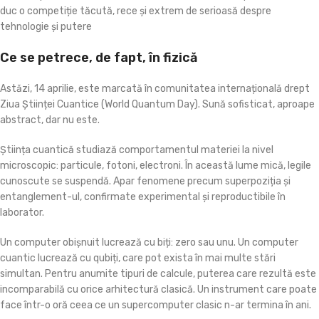
duc o competiție tăcută, rece și extrem de serioasă despre
tehnologie și putere
Ce se petrece, de fapt, în fizică
Astăzi, 14 aprilie, este marcată în comunitatea internațională drept
Ziua Științei Cuantice (World Quantum Day). Sună sofisticat, aproape
abstract, dar nu este.
Știința cuantică studiază comportamentul materiei la nivel
microscopic: particule, fotoni, electroni. În această lume mică, legile
cunoscute se suspendă. Apar fenomene precum superpoziția și
entanglement-ul, confirmate experimental și reproductibile în
laborator.
Un computer obișnuit lucrează cu biți: zero sau unu. Un computer
cuantic lucrează cu qubiți, care pot exista în mai multe stări
simultan. Pentru anumite tipuri de calcule, puterea care rezultă este
incomparabilă cu orice arhitectură clasică. Un instrument care poate
face într-o oră ceea ce un supercomputer clasic n-ar termina în ani.