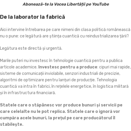
Abonează-te la Vocea Libertății pe YouTube
De la laborator la fabrică
Aici intervine întrebarea pe care nimeni din clasa politică românească
nu o pune: ce legătură are știința cuantică cu reindustrializarea țării?
Legătura este directă și urgentă.
Marile puteri nu investesc în tehnologie cuantică pentru a publica
articole academice.
Investesc pentru a produce
: cipuri mai rapide,
sisteme de comunicații inviolabile, senzori industriali de precizie,
algoritmi de optimizare pentru lanțuri de producție. Tehnologia
cuantică va intra în fabrici, în rețelele energetice, în logistica militară
și în infrastructura financiară.
Statele care o stăpânesc vor produce bunuri și servicii pe
care celelalte nu le pot replica.
Statele care o ignoră vor
cumpăra acele bunuri, la prețul pe care producătorul îl
stabilește.