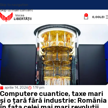
Skip to navigation
Skip to main content
0
0,00
LEI
aprilie 14, 2026
1:19 pm
Computere cuantice, taxe mari
și o țară fără industrie: România
în fața celei mai mari revoluții