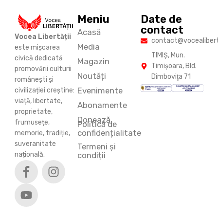
Meniu
Date de
contact
Acasă
Vocea Libertății
contact@vocealiberta
Media
este mișcarea
TIMIŞ, Mun.
civică dedicată
Magazin
Timişoara, Bld.
promovării culturii
Noutăți
Dîmboviţa 71
românești și
Evenimente
civilizației creștine:
viață, libertate,
Abonamente
proprietate,
Donează
frumusețe,
Politică de
confidențialitate
memorie, tradiție,
suveranitate
Termeni și
națională.
condiții