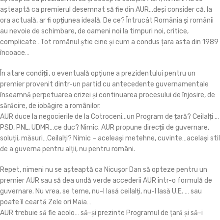
așteaptă ca premierul desemnat să fie din AUR…deși consider că, la
ora actuală, ar fi opțiunea ideală. De ce? Întrucât România și românii
au nevoie de schimbare, de oameni noi la timpuri noi, critice,
complicate…Tot românul știe cine și cum a condus țara asta din 1989
încoace…
În atare condiții, o eventuală opțiune a prezidentului pentru un
premier provenit dintr-un partid cu antecedente guvernamentale
înseamnă perpetuarea crizei și continuarea procesului de înjosire, de
sărăcire, de iobăgire a românilor.
AUR duce la negocierile de la Cotroceni…un Program de țară? Ceilalți …
PSD, PNL, UDMR…ce duc? Nimic. AUR propune direcții de guvernare,
soluții, măsuri…Ceilalți? Nimic – aceleași metehne, cuvinte…același stil
de a guverna pentru alții, nu pentru români.
Repet, nimeni nu se așteaptă ca Nicușor Dan să opteze pentru un
premier AUR sau să dea undă verde accederii AUR într-o formulă de
guvernare. Nu vrea, se teme, nu-l lasă ceilalți, nu-l lasă U.E. … sau
poate îl ceartă Zele ori Maia…
AUR trebuie să fie acolo… să-și prezinte Programul de țară și să-i