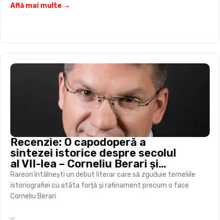
Află mai multe →
Recenzie: O capodoperă a
sintezei istorice despre secolul
al VII-lea – Corneliu Berari și
„războiul mondial” al Antichității
Rareori întâlnești un debut literar care să zguduie temeliile
târzii
istoriografiei cu atâta forță și rafinament precum o face
Corneliu Berari
...