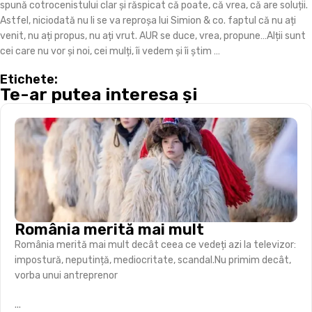
spună cotrocenistului clar și răspicat că poate, că vrea, că are soluții.
Astfel, niciodată nu li se va reproșa lui Simion & co. faptul că nu ați
venit, nu ați propus, nu ați vrut. AUR se duce, vrea, propune…Alții sunt
cei care nu vor și noi, cei mulți, îi vedem și îi știm …
Etichete:
Te-ar putea interesa și
România merită mai mult
România merită mai mult decât ceea ce vedeți azi la televizor:
impostură, neputință, mediocritate, scandal.Nu primim decât,
vorba unui antreprenor
...