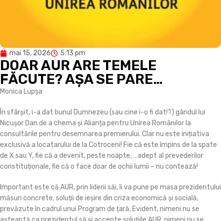
mai 15, 2026
5:13 pm
DOAR AUR ARE TEMELE
FĂCUTE? AȘA SE PARE…
Monica Lupșa
În sfârșit, i-a dat bunul Dumnezeu (sau cine i-o fi dat!?) gândul lui
Nicușor Dan de a chema și Alianța pentru Unirea Românilor la
consultările pentru desemnarea premierului. Clar nu este inițiativa
exclusivă a locatarului de la Cotroceni! Fie că este împins de la spate
de X sau Y, fie că a devenit, peste noapte, …adept al prevederilor
constituționale, fie că o face doar de ochii lumii – nu contează!
Important este că AUR, prin liderii săi, îi va pune pe masa prezidentului
măsuri concrete, soluții de ieșire din criza economică și socială,
prevăzute în cadrul unui Program de țară. Evident, nimeni nu se
așteaptă ca prezidentul să și accepte soluțiile AUR, nimeni nu se