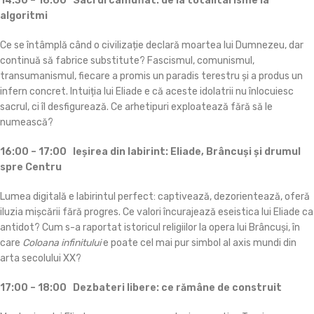
14:30 – 16:00
Sacrul camuflat: de la totalitarisme la
algoritmi
Ce se întâmplă când o civilizație declară moartea lui Dumnezeu, dar
continuă să fabrice substitute? Fascismul, comunismul,
transumanismul, fiecare a promis un paradis terestru și a produs un
infern concret. Intuiția lui Eliade e că aceste idolatrii nu înlocuiesc
sacrul, ci îl desfigurează. Ce arhetipuri exploatează fără să le
numească?
16:00 – 17:00
Ieșirea din labirint: Eliade, Brâncuși și drumul
spre Centru
Lumea digitală e labirintul perfect: captivează, dezorientează, oferă
iluzia mișcării fără progres. Ce valori încurajează eseistica lui Eliade ca
antidot? Cum s-a raportat istoricul religiilor la opera lui Brâncuși, în
care
Coloana infinitului
e poate cel mai pur simbol al axis mundi din
arta secolului XX?
17:00 – 18:00
Dezbateri libere: ce rămâne de construit