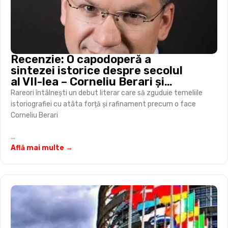
Recenzie: O capodoperă a
sintezei istorice despre secolul
al VII-lea – Corneliu Berari și
„războiul mondial” al Antichității
Rareori întâlnești un debut literar care să zguduie temeliile
târzii
istoriografiei cu atâta forță și rafinament precum o face
Corneliu Berari
...
Află mai multe →