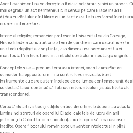
Acest eveniment nu se dorește a fi nici o celebrare și nici un proces. Ci
mai degrabă un act hermeneutic în sensul pe care Eliade însuși îl
dădea cuvântului: o întâlnire cu un text care te transformă în măsura
în care îl interpretezi.
Istoric al religiilor, romancier, profesor la Universitatea din Chicago,
Mircea Eliade a construit un sistem de gândire în care sacrul nu este
un stadiu depășit al conștiinței, ci o dimensiune permanentă a ei
manifestată în hierofanie, în simbolul centrului, în nostalgia originilor.
Conceptele sale — precum terorarea istoriei, sacrul camuflat ori
coincidentia oppositorum — nu sunt relicve muzeale. Sunt
instrumente cu care putem înțelege de ce lumea contemporană, deși
se declară laică, continuă să fabrice mituri, ritualuri și substitute ale
transcendenței.
Cercetările arhivistice și edițiile critice din ultimele decenii au adus la
lumină noi straturi ale operei lui Eliade: caietele de lucru din anii
petrecuți la Calcutta, corespondența cu discipolii săi, manuscrisele
inedite. Opera filozofului român este un șantier intelectual în plină
mișcare.