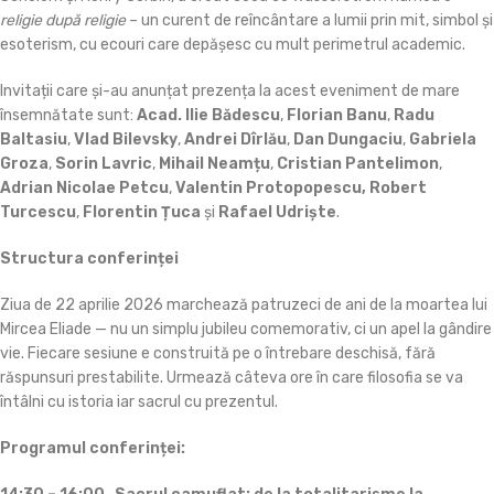
religie după religie
– un curent de reîncântare a lumii prin mit, simbol și
esoterism, cu ecouri care depășesc cu mult perimetrul academic.
Invitații care și-au anunțat prezența la acest eveniment de mare
însemnătate sunt:
Acad. Ilie Bădescu
,
Florian Banu
,
Radu
Baltasiu
,
Vlad Bilevsky
,
Andrei Dîrlău
,
Dan Dungaciu
,
Gabriela
Groza
,
Sorin Lavric
,
Mihail Neamțu
,
Cristian Pantelimon
,
Adrian Nicolae Petcu
,
Valentin Protopopescu, Robert
Turcescu
,
Florentin Țuca
și
Rafael Udriște
.
Structura conferinței
Ziua de 22 aprilie 2026 marchează patruzeci de ani de la moartea lui
Mircea Eliade — nu un simplu jubileu comemorativ, ci un apel la gândire
vie. Fiecare sesiune e construită pe o întrebare deschisă, fără
răspunsuri prestabilite. Urmează câteva ore în care filosofia se va
întâlni cu istoria iar sacrul cu prezentul.
Programul conferinței: