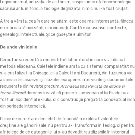
Legionarismul, acuzația de aistorism, suspiciunea că fenomenologia
sacrului ar fi, în fond, o teologie deghizată, nimic nu i-a fost cruțat.
A treia vârstă, cea în care ne aflăm, este cea mai interesantă, fiindcă
nu mai caută nici sfinți, nici vinovați. Caută manuscrise, contexte,
genealogii intelectuale. Și ce găsește e uimitor.
De unde vin ideile
Cercetarea recentă a reconstituit laboratorul în care s-a născut
metoda eliadeană. Caietele indiene arată că sistemul comparatist nu
s-a cristalizat la Chicago, ci la Calcutta și București, din fuziunea vie
a sanscritei, ascezei și filozofiei europene. Interviurile și documentele
recuperate din reviste precum
Archaeus
sau
Revista de istorie și
teorie literară
demonstrează că proiectul american al lui Eliade nu a
fost un accident al exilului, ci o construcție pregătită conceptual încă
din perioada interbelică.
O linie de cercetare deosebit de fecundă a explorat valențele
creștine ale gândirii sale, nu pentru a-l transforma în teolog, ci pentru
a înțelege de ce categoriile lui s-au dovedit reutilizabile în interiorul