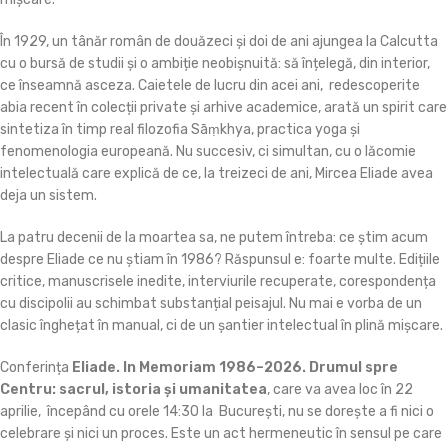
În 1929, un tânăr român de douăzeci și doi de ani ajungea la Calcutta
cu o bursă de studii și o ambiție neobișnuită: să înțelegă, din interior,
ce înseamnă asceza. Caietele de lucru din acei ani, redescoperite
abia recent în colecții private și arhive academice, arată un spirit care
sintetiza în timp real filozofia Sāṃkhya, practica yoga și
fenomenologia europeană. Nu succesiv, ci simultan, cu o lăcomie
intelectuală care explică de ce, la treizeci de ani, Mircea Eliade avea
deja un sistem.
La patru decenii de la moartea sa, ne putem întreba: ce știm acum
despre Eliade ce nu știam în 1986? Răspunsul e: foarte multe. Edițiile
critice, manuscrisele inedite, interviurile recuperate, corespondența
cu discipolii au schimbat substanțial peisajul. Nu mai e vorba de un
clasic înghețat în manual, ci de un șantier intelectual în plină mișcare.
Conferința
Eliade. In Memoriam 1986–2026. Drumul spre
Centru: sacrul, istoria și umanitatea
, care va avea loc în 22
aprilie, începând cu orele 14:30 la București, nu se dorește a fi nici o
celebrare și nici un proces. Este un act hermeneutic în sensul pe care