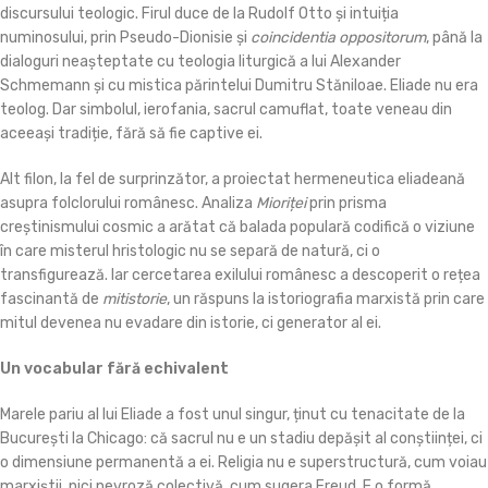
discursului teologic. Firul duce de la Rudolf Otto și intuiția
numinosului, prin Pseudo-Dionisie și
coincidentia oppositorum
, până la
dialoguri neașteptate cu teologia liturgică a lui Alexander
Schmemann și cu mistica părintelui Dumitru Stăniloae. Eliade nu era
teolog. Dar simbolul, ierofania, sacrul camuflat, toate veneau din
aceeași tradiție, fără să fie captive ei.
Alt filon, la fel de surprinzător, a proiectat hermeneutica eliadeană
asupra folclorului românesc. Analiza
Mioriței
prin prisma
creștinismului cosmic a arătat că balada populară codifică o viziune
în care misterul hristologic nu se separă de natură, ci o
transfigurează. Iar cercetarea exilului românesc a descoperit o rețea
fascinantă de
mitistorie
, un răspuns la istoriografia marxistă prin care
mitul devenea nu evadare din istorie, ci generator al ei.
Un vocabular fără echivalent
Marele pariu al lui Eliade a fost unul singur, ținut cu tenacitate de la
București la Chicago: că sacrul nu e un stadiu depășit al conștiinței, ci
o dimensiune permanentă a ei. Religia nu e superstructură, cum voiau
marxiștii, nici nevroză colectivă, cum sugera Freud. E o formă