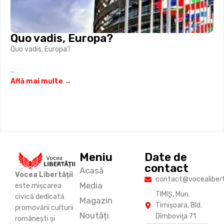
Quo vadis, Europa?
Quo vadis, Europa?
...
Află mai multe →
Meniu
Date de
contact
Acasă
Vocea Libertății
contact@vocealiberta
Media
este mișcarea
TIMIŞ, Mun.
civică dedicată
Magazin
Timişoara, Bld.
promovării culturii
Noutăți
Dîmboviţa 71
românești și