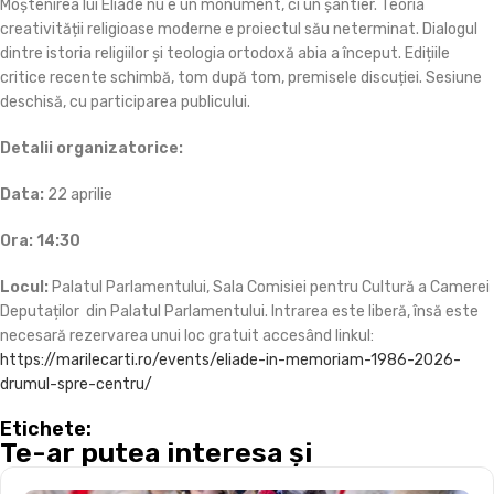
Moștenirea lui Eliade nu e un monument, ci un șantier. Teoria
creativității religioase moderne e proiectul său neterminat. Dialogul
dintre istoria religiilor și teologia ortodoxă abia a început. Edițiile
critice recente schimbă, tom după tom, premisele discuției. Sesiune
deschisă, cu participarea publicului.
Detalii organizatorice:
Data:
22 aprilie
Ora: 14:30
Locul:
Palatul Parlamentului, Sala Comisiei pentru Cultură a Camerei
Deputaților din Palatul Parlamentului. Intrarea este liberă, însă este
necesară rezervarea unui loc gratuit accesând linkul:
https://marilecarti.ro/events/eliade-in-memoriam-1986-2026-
drumul-spre-centru/
Etichete:
Te-ar putea interesa și