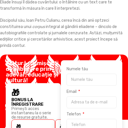
Eliade însuși îl dădea cuvântului: o întâlnire cu un text care te
transformă în măsura în care îl interpretezi.
Discipolul său, Ioan Petru Culianu, cerea încă din anii optzeci
constituirea unui
corpus
integral al gândirii eliadene – dincolo de
autobiografiile controlate și jurnalele cenzurate. Astăzi, mulțumită
edițiilor critice și cercetărilor arhivistice, acest proiect începe să
prindă contur.
Alătură-te mișcării
de eliberare prin
Numele tău
adevăr, educație și
cultură!
🎁
Email
BONUS LA
ÎNREGISTRARE
Primești acces
instantaneu la o serie
Telefon
de resurse gratuite.
🎁
🎁
🎁