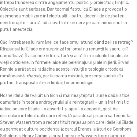
întrepătrunderea dintre angajamentul politic și proiectul științific.
Obiecțiile sunt serioase. Dar tocmai faptul că Eliade a provocat o
asemenea mobilizare intelectuală – patru decenii de dezbateri
neîntrerupte – arată că a lovit într-un nerv pe care nimeni nu l-a
putut anestezia.
Căci întrebarea lui rămâne: ce face omul atunci când zeii se retrag?
Răspunsul lui Eliade era surprinzător: omul nu renunță la sacru, ci îl
camuflează. Îl ascunde în literatură și artă, în ritualurile banale ale
vieții cotidiene, în formele laice ale pelerinajului și ale inițierii. Bryan
Rennie a arătat că rădăcina acestei intuiții e teologia ortodoxă
românească:
theosis
, participarea mistică, prezența sacrului în
profan, transpusă într-un limbaj fenomenologic.
Moshe Idel a dezvăluit un filon și mai neașteptat: surse cabalistice
camuflate în teoria androgynului și a reintegrării – un strat mistic
iudaic pe care Eliade l-a absorbit și apoi l-a acoperit, gest de
disimulare intelectuală care reflectă paradoxal propria sa teorie. Iar
Steven Wasserstrom a reconstituit rețeaua prin care ideile lui Eliade
au permeat cultura occidentală: cercul Eranos, alături de Gershom
Scholem și Henry Corbin, a creat ceea ce Wasserstrom numea o