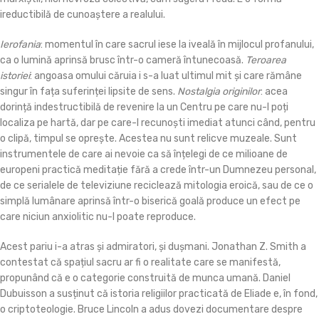
ireductibilă de cunoaștere a realului.
Ierofania
: momentul în care sacrul iese la iveală în mijlocul profanului,
ca o lumină aprinsă brusc într-o cameră întunecoasă.
Teroarea
istoriei
: angoasa omului căruia i s-a luat ultimul mit și care rămâne
singur în fața suferinței lipsite de sens.
Nostalgia originilor
: acea
dorință indestructibilă de revenire la un Centru pe care nu-l poți
localiza pe hartă, dar pe care-l recunoști imediat atunci când, pentru
o clipă, timpul se oprește. Acestea nu sunt relicve muzeale. Sunt
instrumentele de care ai nevoie ca să înțelegi de ce milioane de
europeni practică meditație fără a crede într-un Dumnezeu personal,
de ce serialele de televiziune reciclează mitologia eroică, sau de ce o
simplă lumânare aprinsă într-o biserică goală produce un efect pe
care niciun anxiolitic nu-l poate reproduce.
Acest pariu i-a atras și admiratori, și dușmani. Jonathan Z. Smith a
contestat că spațiul sacru ar fi o realitate care se manifestă,
propunând că e o categorie construită de munca umană. Daniel
Dubuisson a susținut că istoria religiilor practicată de Eliade e, în fond,
o criptoteologie. Bruce Lincoln a adus dovezi documentare despre