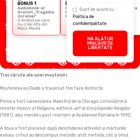
BONUS 1
BONUS 2
BONUS 3
Audiobook-ul
Ghidul
Cursul Arta
Sunt de acord cu
Gratuit „Tragedia
Comunicării
Retoricii
Ucrainei”
Imperiale
Politica de
O Analiză pe care
confidențialitate
nu o Vei Afla din
Mass-Media
MĂ ALĂTUR
MIȘCĂRII DE
LIBERTATE
Trei vârste ale unei moșteniri
Moștenirea lui Eliade a traversat trei faze distincte.
Prima a fost canonizarea: Maestrul de la Chicago, cofondatorul
revistei
History of Religions
, editorul-șef al
Enciclopediei Religiilor
(1987), ales membru post-mortem al Academiei Române în 1990.
A doua a fost procesul: după deschiderea arhivelor și mărturiile
exilului, criticii au descompus metodic atât metoda, cât și omul.