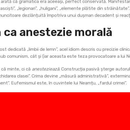
 arată că gramatica era aceeași, perfect conservată. Manifestanț
fasciști”, „legionari”, „huligani”, „elemente plătite din străinăta
muncitoare dezlănțuită împotriva unui dușman decadent și reacț
 ca anestezie morală
st dedicată „limbii de lemn”, acel idiom descris cu precizie clini
 sub comunism, cât și (iar aceasta este teza provocatoare a lui
e că minte, ci că
anesteziează
. Construcția pasivă șterge autorul
 lichidarea clasei”. Crima devine „măsură administrativă”, extermi
ment”. Eufemismul este, în cuvintele lui Neamțu, „fardul crimei”.