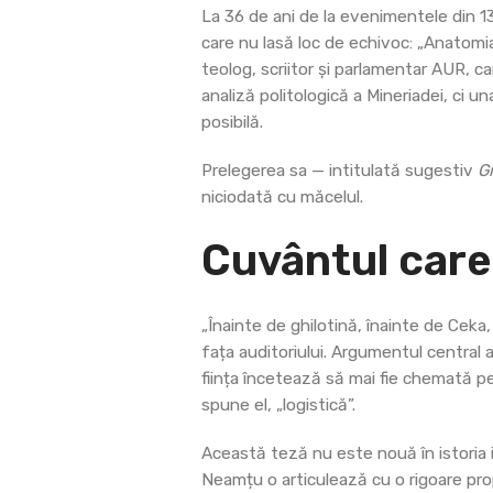
La 36 de ani de la evenimentele din 1
care nu lasă loc de echivoc: „Anatomia
teolog, scriitor și parlamentar AUR, ca
analiză politologică a Mineriadei, ci u
posibilă.
Prelegerea sa — intitulată sugestiv
G
niciodată cu măcelul.
Cuvântul care
„Înainte de ghilotină, înainte de Ceka,
fața auditoriului. Argumentul central a
ființa încetează să mai fie chemată p
spune el, „logistică”.
Această teză nu este nouă în istoria i
Neamțu o articulează cu o rigoare propr