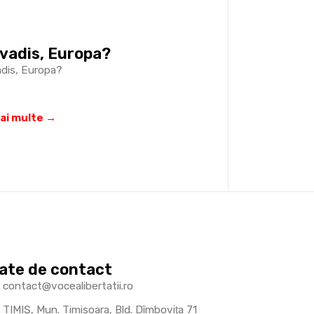
vadis, Europa?
dis, Europa?
mai multe →
ate de contact
contact@vocealibertatii.ro
TIMIŞ, Mun. Timişoara, Bld. Dîmboviţa 71