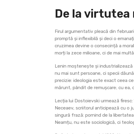
De la virtutea
Firul argumentativ pleacă din februar
promptă și inflexibilă și deci o emanaț
cruzimea devine o consecință a morale
morți la zece milioane, ci de mai mult
Lenin moștenește și industrializează a
nu mai sunt persoane, ci specii dăunăt
precizie: ideologia este exact ceea ce
mărunt, pândit de remușcare; cu ea, de
Lecția lui Dostoievski urmează firesc:
Neceaev, scriitorul anticipează cu o 
singură frază: pornind de la libertatea
Neamțu, nu este sociologică, ci teol