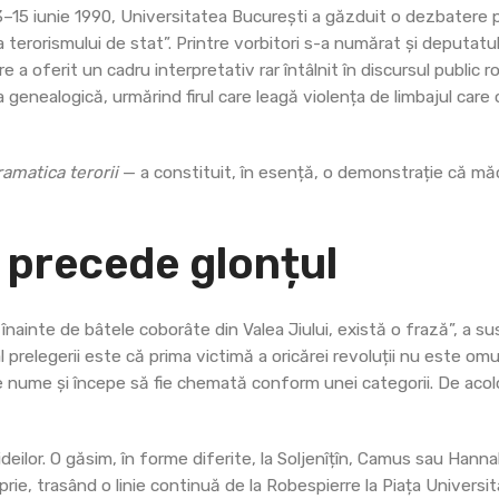
3–15 iunie 1990, Universitatea București a găzduit o dezbatere p
 terorismului de stat”. Printre vorbitori s-a numărat și deputatu
re a oferit un cadru interpretativ rar întâlnit în discursul public
na genealogică, urmărind firul care leagă violența de limbajul care
ramatica terorii
— a constituit, în esență, o demonstrație că mă
 precede glonțul
 înainte de bâtele coborâte din Valea Jiului, există o frază”, a s
l prelegerii este că prima victimă a oricărei revoluții nu este omul
e nume și începe să fie chemată conform unei categorii. De acol
deilor. O găsim, în forme diferite, la Soljenîțîn, Camus sau Hanna
ie, trasând o linie continuă de la Robespierre la Piața Universită