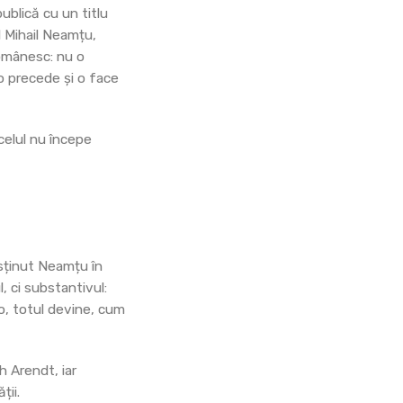
ublică cu un titlu
l Mihail Neamțu,
 românesc: nu o
 o precede și o face
celul nu începe
usținut Neamțu în
, ci substantivul:
o, totul devine, cum
h Arendt, iar
ții.