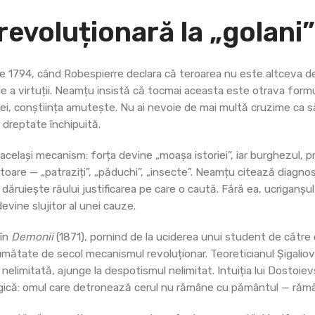
 revoluționară la „golani
ie 1794, când Robespierre declara că teroarea nu este altceva de
ie a virtuții. Neamțu insistă că tocmai aceasta este otrava formulăr
i, conștiința amutește. Nu ai nevoie de mai multă cruzime ca să
ă dreptate închipuită.
celași mecanism: forța devine „moașa istoriei”, iar burghezul, p
oare — „patraziți”, „păduchi”, „insecte”. Neamțu citează diagnosti
 dăruiește răului justificarea pe care o caută. Fără ea, ucriganșu
vine slujitor al unei cauze.
 în
Demonii
(1871), pornind de la uciderea unui student de către ce
jumătate de secol mecanismul revoluționar. Teoreticianul Șigalio
 nelimitată, ajunge la despotismul nelimitat. Intuiția lui Dostoiev
ogică: omul care detronează cerul nu rămâne cu pământul — rămâ