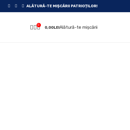
ALĂTURĂ-TE MIȘCĂRII PATRIOȚILOR!
0
Alătură-te mișcării
0,00
LEI