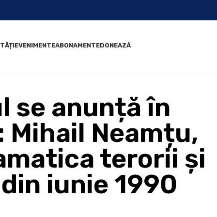
TĂȚI
EVENIMENTE
ABONAMENTE
DONEAZĂ
l se anunță în
: Mihail Neamțu,
matica terorii și
din iunie 1990