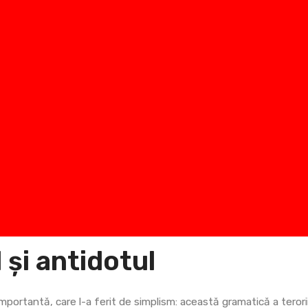
și antidotul
portantă, care l-a ferit de simplism: această gramatică a terori