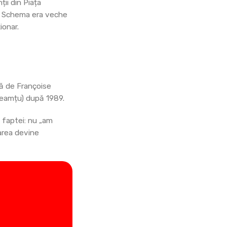
ii din Piața
te”. Schema era veche
ionar.
că de Françoise
 Neamțu) după 1989.
 faptei: nu „am
narea devine