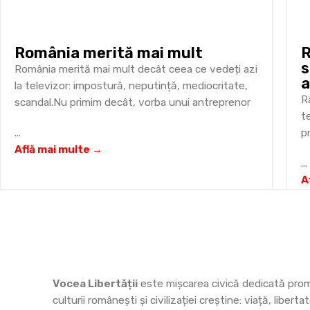
România merită mai mult
R
s
România merită mai mult decât ceea ce vedeți azi
a
la televizor: impostură, neputință, mediocritate,
„
R
scandal.Nu primim decât, vorba unui antreprenor
t
t
...
p
Află mai multe →
...
A
Vocea Libertății
este mișcarea civică dedicată prom
culturii românești și civilizației creștine: viață, libertat