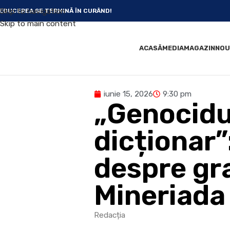
Skip to navigation
EDUCEREA SE TERMINĂ ÎN CURÂND!
Skip to main content
ACASĂ
MEDIA
MAGAZIN
NOU
iunie 15, 2026
9:30 pm
„Genocidu
dicționar”
despre gra
Mineriada 
Redacția