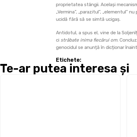
proprietatea stângii. Același mecanism
„Vermina”, „parazitul”, „elementul” nu
ucidă fără să se simtă ucigaș.
Antidotul, a spus el, vine de la Soljenî
ci
străbate inima fiecărui om
. Concluz
genocidul se anunță în dicționar înaint
Etichete:
Te-ar putea interesa și