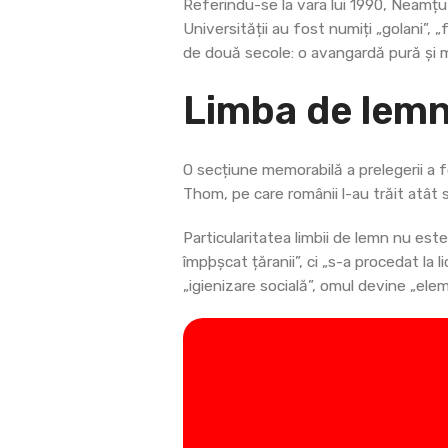
Referindu-se la vara lui 1990, Neamțu
Universității au fost numiți „golani”, „
de două secole: o avangardă pură și 
Limba de lemn
O secțiune memorabilă a prelegerii a fo
Thom, pe care românii l-au trăit atât
Particularitatea limbii de lemn nu est
împþșcat țăranii”, ci „s-a procedat la
„igienizare socială”, omul devine „ele