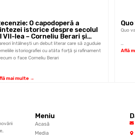
ecenzie: O capodoperă a
Quo 
intezei istorice despre secolul
Quo va
l VII-lea – Corneliu Berari și
războiul mondial” al Antichității
areori întâlnești un debut literar care să zguduie
...
ârzii
emeliile istoriografiei cu atâta forță și rafinament
Află 
recum o face Corneliu Berari
flă mai multe →
Meniu
D
ovării
Acasă
e,
Media