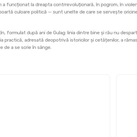
 a funcționat la dreapta contrrevoluționară, în pogrom, în violen
 poartă culoare politică — sunt unelte de care se servește oricin
țîn, formulat după ani de Gulag: linia dintre bine și rău nu despar
ia practică, adresată deopotrivă istoricilor și cetățenilor, a răma
e de a se scrie în sânge.