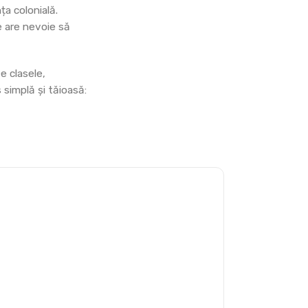
ța colonială.
e are nevoie să
te clasele,
s simplă și tăioasă: