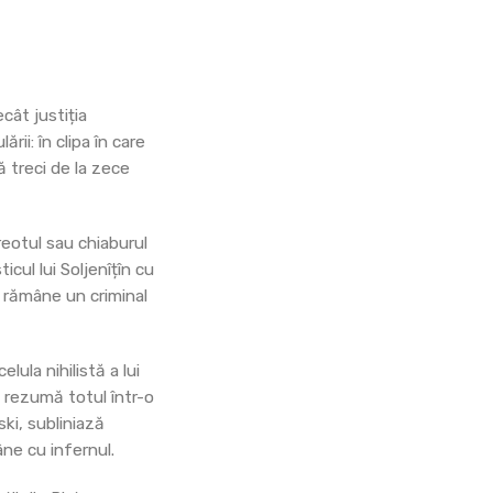
”
cât justiția
ii: în clipa în care
 treci de la zece
reotul sau chiaburul
cul lui Soljenîțîn cu
l rămâne un criminal
lula nihilistă a lui
v rezumă totul într-o
ski, subliniază
ne cu infernul.