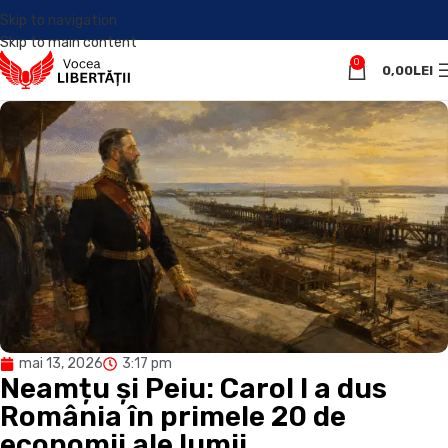
Skip to navigation
Skip to main content
0
0,00
LEI
mai 13, 2026
3:17 pm
Neamțu și Peiu: Carol I a dus
România în primele 20 de
economii ale lumii