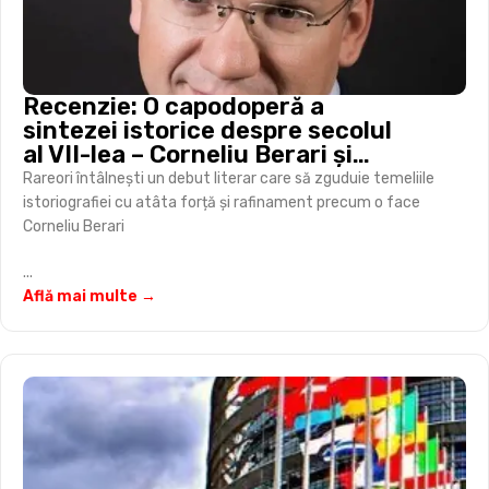
Recenzie: O capodoperă a
sintezei istorice despre secolul
al VII-lea – Corneliu Berari și
„războiul mondial” al Antichității
Rareori întâlnești un debut literar care să zguduie temeliile
târzii
istoriografiei cu atâta forță și rafinament precum o face
Corneliu Berari
...
Află mai multe →