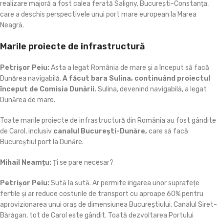
realizare majoră a fost calea ferată Saligny, București-Constanța,
care a deschis perspectivele unui port mare european la Marea
Neagră.
Marile proiecte de infrastructură
Petrișor Peiu:
Asta a legat România de mare și a început să facă
Dunărea navigabilă.
A făcut bara Sulina, continuând proiectul
început de Comisia Dunării.
Sulina, devenind navigabilă, a legat
Dunărea de mare.
Toate marile proiecte de infrastructură din România au fost gândite
de Carol, inclusiv
canalul București-Dunăre,
care să facă
Bucureștiul port la Dunăre.
Mihail Neamțu:
Ți se pare necesar?
Petrișor Peiu:
Sută la sută. Ar permite irigarea unor suprafețe
fertile și ar reduce costurile de transport cu aproape 60% pentru
aprovizionarea unui oraș de dimensiunea Bucureștiului. Canalul Siret-
Bărăgan, tot de Carol este gândit. Toată dezvoltarea Portului