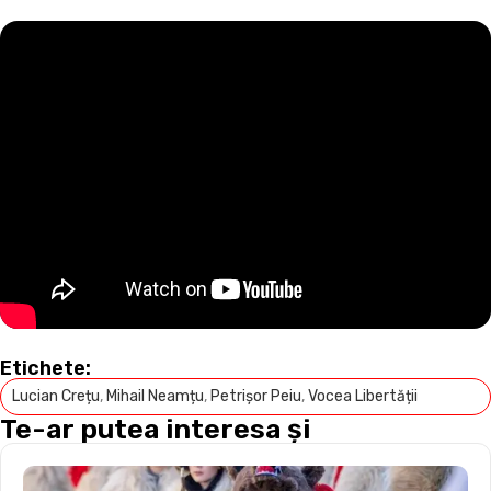
Etichete:
Lucian Crețu
,
Mihail Neamțu
,
Petrișor Peiu
,
Vocea Libertății
Te-ar putea interesa și