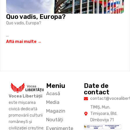
Quo vadis, Europa?
Quo vadis, Europa?
...
Află mai multe →
Meniu
Date de
contact
Acasă
Vocea Libertății
contact@vocealiberta
Media
este mișcarea
TIMIŞ, Mun.
civică dedicată
Magazin
Timişoara, Bld.
promovării culturii
Noutăți
Dîmboviţa 71
românești și
Evenimente
civilizației creștine: