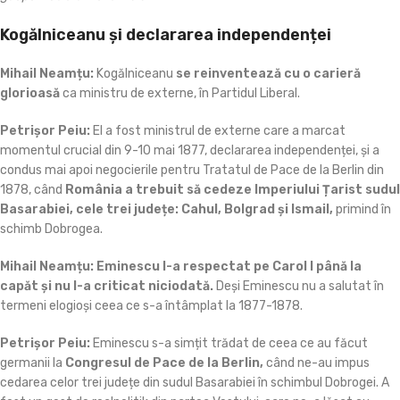
Kogălniceanu și declararea independenței
Mihail Neamțu:
Kogălniceanu
se reinventează cu o carieră
glorioasă
ca ministru de externe, în Partidul Liberal.
Petrișor Peiu:
El a fost ministrul de externe care a marcat
momentul crucial din 9-10 mai 1877, declararea independenței, și a
condus mai apoi negocierile pentru Tratatul de Pace de la Berlin din
1878, când
România a trebuit să cedeze Imperiului Țarist sudul
Basarabiei, cele trei județe: Cahul, Bolgrad și Ismail,
primind în
schimb Dobrogea.
Mihail Neamțu:
Eminescu l-a respectat pe Carol I până la
capăt și nu l-a criticat niciodată.
Deși Eminescu nu a salutat în
termeni elogioși ceea ce s-a întâmplat la 1877-1878.
Petrișor Peiu:
Eminescu s-a simțit trădat de ceea ce au făcut
germanii la
Congresul de Pace de la Berlin,
când ne-au impus
cedarea celor trei județe din sudul Basarabiei în schimbul Dobrogei. A