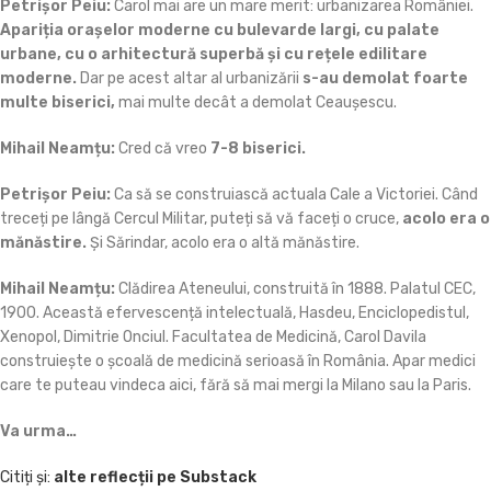
Petrișor Peiu:
Carol mai are un mare merit: urbanizarea României.
Apariția orașelor moderne cu bulevarde largi, cu palate
urbane, cu o arhitectură superbă și cu rețele edilitare
moderne.
Dar pe acest altar al urbanizării
s-au demolat foarte
multe biserici,
mai multe decât a demolat Ceaușescu.
Mihail Neamțu:
Cred că vreo
7-8 biserici.
Petrișor Peiu:
Ca să se construiască actuala Cale a Victoriei. Când
treceți pe lângă Cercul Militar, puteți să vă faceți o cruce,
acolo era o
mănăstire.
Și Sărindar, acolo era o altă mănăstire.
Mihail Neamțu:
Clădirea Ateneului, construită în 1888. Palatul CEC,
1900. Această efervescență intelectuală, Hasdeu, Enciclopedistul,
Xenopol, Dimitrie Onciul. Facultatea de Medicină, Carol Davila
construiește o școală de medicină serioasă în România. Apar medici
care te puteau vindeca aici, fără să mai mergi la Milano sau la Paris.
Va urma…
Citiți și:
alte reflecții pe Substack