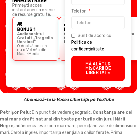
ÎNREGISTRARE
Primești acces
instantaneu la o serie
Telefon
de resurse gratuite.
🎁
🎁
🎁
BONUS 1
BONUS 2
BONUS 3
Audiobook-ul
Ghidul
Cursul Arta
Sunt de acord cu
Gratuit „Tragedia
Comunicării
Retoricii
Ucrainei”
Imperiale
Politica de
O Analiză pe care
confidențialitate
nu o Vei Afla din
Mass-Media
MĂ ALĂTUR
MIȘCĂRII DE
LIBERTATE
Abonează-te la Vocea Libertății pe YouTube
Petrișor Peiu:
Din punct de vedere geografic,
Constanța are cel
mai mare draft natural din toate porturile din jurul Mării
Negre,
adâncimea este cea mai mare, permițând vase de dimensiuni
mari. Carol a înțeles importanța esențială a căilor ferate. Prima