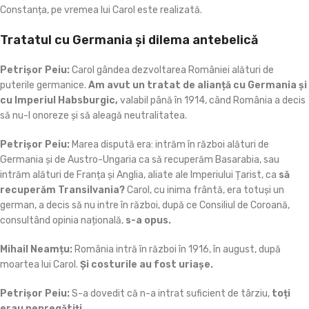
Constanța, pe vremea lui Carol este realizată.
Tratatul cu Germania și dilema antebelică
Petrișor Peiu:
Carol gândea dezvoltarea României alături de
puterile germanice.
Am avut un tratat de alianță cu Germania și
cu Imperiul Habsburgic,
valabil până în 1914, când România a decis
să nu-l onoreze și să aleagă neutralitatea.
Petrișor Peiu:
Marea dispută era: intrăm în război alături de
Germania și de Austro-Ungaria ca să recuperăm Basarabia, sau
intrăm alături de Franța și Anglia, aliate ale Imperiului Țarist, ca
să
recuperăm Transilvania?
Carol, cu inima frântă, era totuși un
german, a decis să nu intre în război, după ce Consiliul de Coroană,
consultând opinia națională,
s-a opus.
Mihail Neamțu:
România intră în război în 1916, în august, după
moartea lui Carol.
Și costurile au fost uriașe.
Petrișor Peiu:
S-a dovedit că n-a intrat suficient de târziu,
toți
erau nepregătiți.