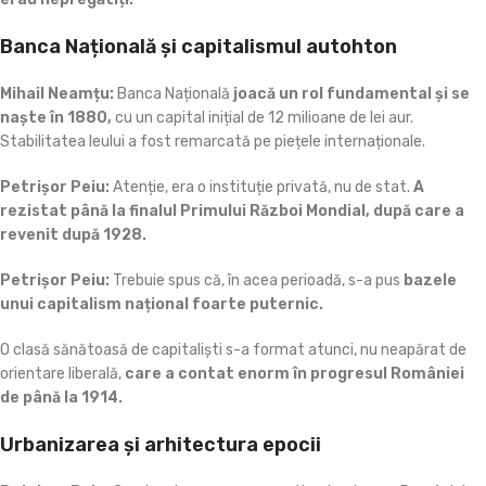
Banca Națională și capitalismul autohton
Mihail Neamțu:
Banca Națională
joacă un rol fundamental și se
naște în 1880,
cu un capital inițial de 12 milioane de lei aur.
Stabilitatea leului a fost remarcată pe piețele internaționale.
Petrișor Peiu:
Atenție, era o instituție privată, nu de stat.
A
rezistat până la finalul Primului Război Mondial, după care a
revenit după 1928.
Petrișor Peiu:
Trebuie spus că, în acea perioadă, s-a pus
bazele
unui capitalism național foarte puternic.
O clasă sănătoasă de capitaliști s-a format atunci, nu neapărat de
orientare liberală,
care a contat enorm în progresul României
de până la 1914.
Urbanizarea și arhitectura epocii