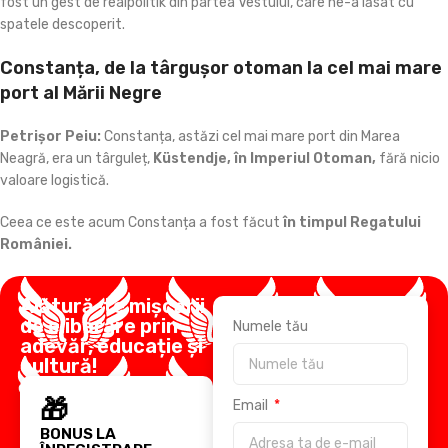
fost un gest de realpolitik din partea Vestului, care ne-a lăsat cu
spatele descoperit.
Constanța, de la târgușor otoman la cel mai mare
port al Mării Negre
Petrișor Peiu:
Constanța, astăzi cel mai mare port din Marea
Neagră, era un târguleț,
Küstendje, în Imperiul Otoman,
fără nicio
valoare logistică.
Ceea ce este acum Constanța a fost făcut
în timpul Regatului
României.
Alătură-te mișcării
de eliberare prin
Numele tău
adevăr, educație și
cultură!
🎁
Email
BONUS LA