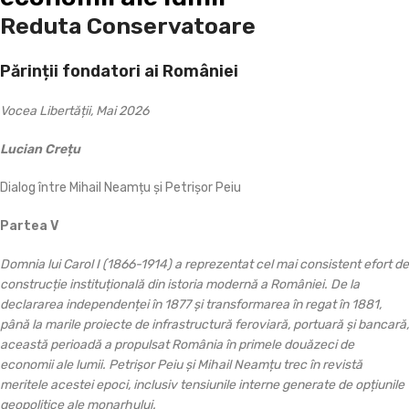
Reduta Conservatoare
Părinții fondatori ai României
Vocea Libertății, Mai 2026
Lucian Crețu
Dialog între Mihail Neamțu și Petrișor Peiu
Partea V
Domnia lui Carol I (1866-1914) a reprezentat cel mai consistent efort de
construcție instituțională din istoria modernă a României. De la
declararea independenței în 1877 și transformarea în regat în 1881,
până la marile proiecte de infrastructură feroviară, portuară și bancară,
această perioadă a propulsat România în primele douăzeci de
economii ale lumii. Petrișor Peiu și Mihail Neamțu trec în revistă
meritele acestei epoci, inclusiv tensiunile interne generate de opțiunile
geopolitice ale monarhului.