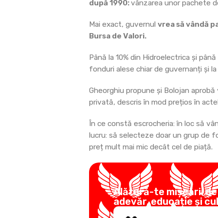
după 1990:
vânzarea unor pachete de 
Mai exact, guvernul
vrea să vândă pa
Bursa de Valori.
Până la 10% din Hidroelectrica și pân
fonduri alese chiar de guvernanți și la
Gheorghiu propune și Bolojan aprobă 
privată, descris în mod prețios în ac
În ce constă escrocheria: în loc să v
lucru: să selecteze doar un grup de fon
preț mult mai mic decât cel de piață.
Alătură-te mișcării de
adevăr, educație și cu