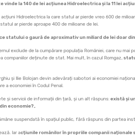
 vinde la 140 de lei acțiunea Hidroelectrica și la 11 lei ac
țiuni Hidroelectrica la care statul ar pierde vreo 600 de milioan
statul ar pierde aproape 400 de milioane de lei.
ce statului o gaură de aproximativ un miliard de lei doar di
ernul exclude de la cumpărare populația României, care nu mai po
ea companiilor deținute de stat. Mai mult, în cazul Romgaz,
statu
hiu și Ilie Bolojan devin adevărați sabotori ai economiei național
are a economiei în Codul Penal.
și servicii de informații din țară, și un alt răspuns:
există și u
os din economie?
„
ămâne suspendată în spațiul public, fără răspuns din partea instit
ză. Iar a
cțiunile românilor în propriile companii naționale 