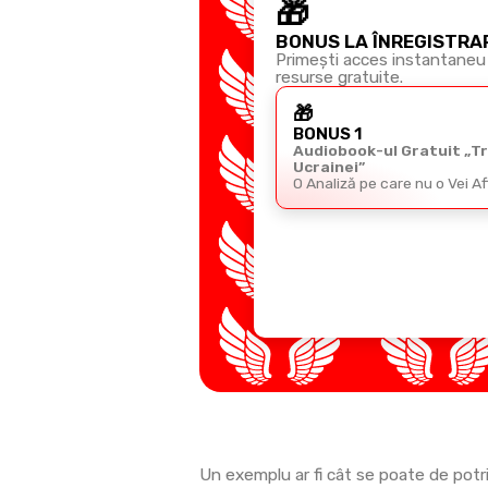
🎁
BONUS LA ÎNREGISTRA
Primești acces instantaneu 
resurse gratuite.
🎁
BONUS 1
Audiobook-ul Gratuit „T
Ucrainei”
O Analiză pe care nu o Vei A
Un exemplu ar fi cât se poate de potriv