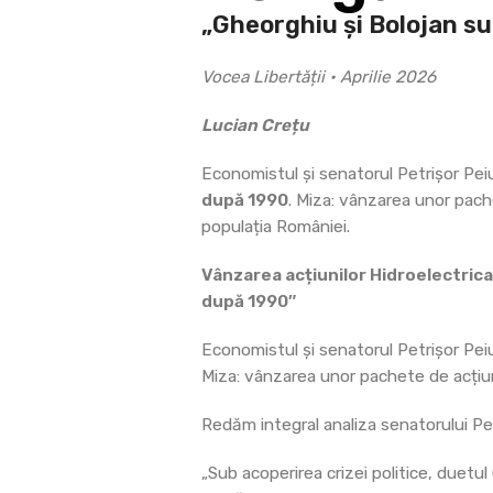
„Gheorghiu și Bolojan su
Vocea Libertății • Aprilie 2026
Lucian Crețu
Economistul și senatorul Petrișor Pe
după 1990
. Miza: vânzarea unor pache
populația României.
Vânzarea acțiunilor Hidroelectric
după 1990″
Economistul și senatorul Petrișor Pei
Miza: vânzarea unor pachete de acțiuni
Redăm integral analiza senatorului Pet
„Sub acoperirea crizei politice, duetu