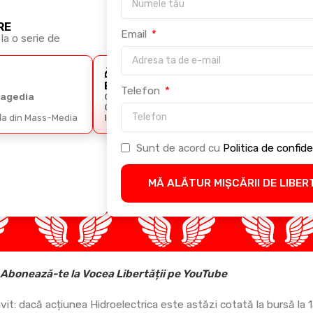
RE
Email
la o serie de
🎁
🎁
BONUS 2
BONUS 3
Telefon
ragedia
Ghidul
Cursul Arta
Comunicării
Retoricii
fla din Mass-Media
Imperiale
Sunt de acord cu
Politica de confide
MĂ ALĂTUR MIȘCĂRII DE LIBER
Abonează-te la Vocea Libertății pe YouTube
it: dacă acțiunea Hidroelectrica este astăzi cotată la bursă la 15