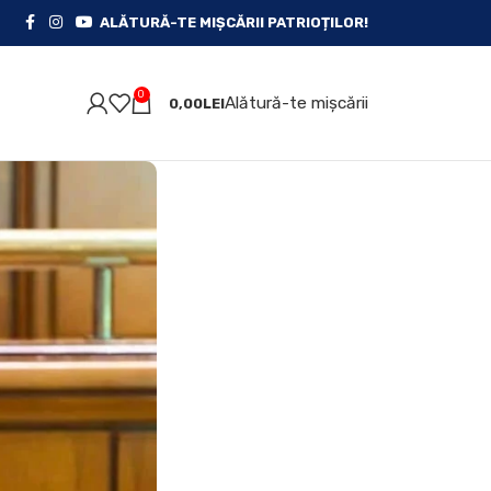
ALĂTURĂ-TE MIȘCĂRII PATRIOȚILOR!
0
Alătură-te mișcării
0,00
LEI