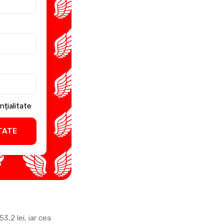
nțialitate
TATE
3,2 lei, iar cea