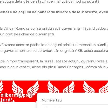
acțiuni deținute de stat, în cel mai ticălos mod cu putință.
chete de acțiuni de până la 10 miliarde de lei hoțește, excl
ă la 7% din Romgaz vor să prăduiască guvernanții, făcând cadou 
 un preț ales chiar de guvernanți.
vânzarea acestor pachete de acțiuni printr-un mecanism numit 
tele guvernamentale cu abrevierea în engleză ABB, adică accelera
ândă în mod transparent, la bursă, aceste acțiuni, guvernul vrea 
duri de investiții, alese din pixul Oanei Gheorghiu, cărora să le 
 eliberare prin
ltură!
Numele tău