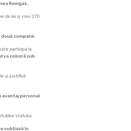
țiunea Romgaz.
e de lei și vreo 270
n două companii.
ate participa la
l va coborâ sub
e și justifică
n avantaj personal
uțiilor statului.
se subțiază în