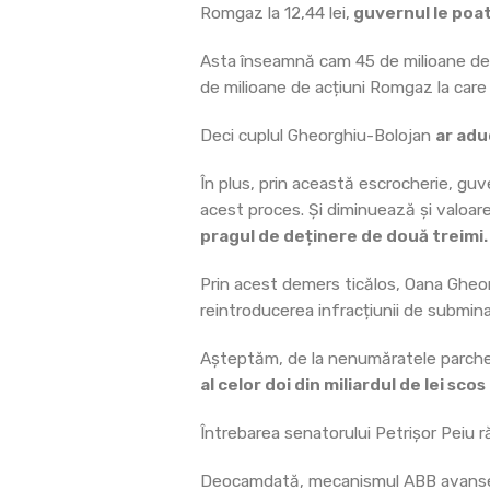
Romgaz la 12,44 lei,
guvernul le poate
Asta înseamnă cam 45 de milioane de ac
de milioane de acțiuni Romgaz la care 
Deci cuplul Gheorghiu-Bolojan
ar adu
În plus, prin această escrocherie, guv
acest proces. Și diminuează și valoar
pragul de deținere de două treimi.
Prin acest demers ticălos, Oana Gheorg
reintroducerea infracțiunii de submin
Așteptăm, de la nenumăratele parchete 
al celor doi din miliardul de lei sc
Întrebarea senatorului Petrișor Peiu r
Deocamdată, mecanismul ABB avansea