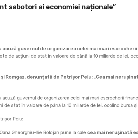
nt sabotori ai economiei naționale”
iu
acuză guvernul de organizarea celei mai mari escrocherii
te de acțiuni de stat în valoare de până la 10 miliarde de lei, oco
a și Romgaz, denunțată de Petrișor Peiu: „Cea mai nerușina
u acuză guvernul de organizarea celei mai mari escrocherii finan
 de stat în valoare de până la 10 miliarde de lei, ocolind bursa ș
rișor Peiu:
l Oana Gheorghiu-Ilie Bolojan pune la cale
cea mai nerușinată e