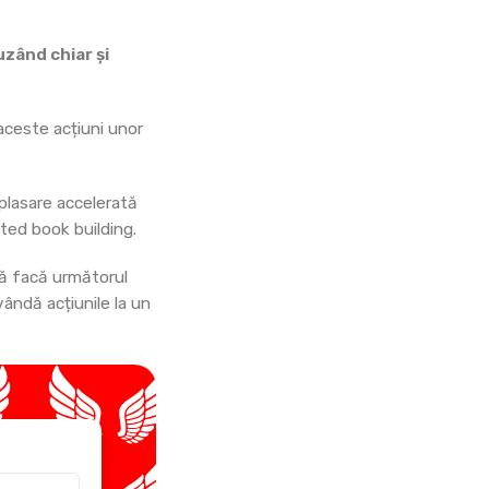
uzând chiar și
aceste acțiuni unor
plasare accelerată
ted book building.
să facă următorul
vândă acțiunile la un