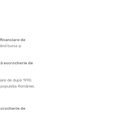
 financiare de
lind bursa și
tă escrocherie de
ciare de după 1990.
i populația României.
scrocherie de