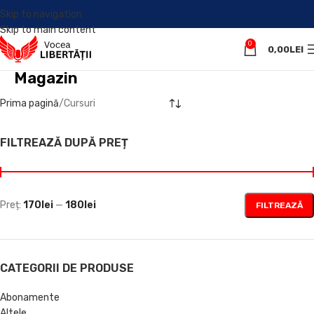
Skip to navigation
Skip to main content
0
0,00
LEI
Magazin
Prima pagină
Cursuri
FILTREAZĂ DUPĂ PREȚ
Preț:
170lei
—
180lei
FILTREAZĂ
CATEGORII DE PRODUSE
Abonamente
Altele