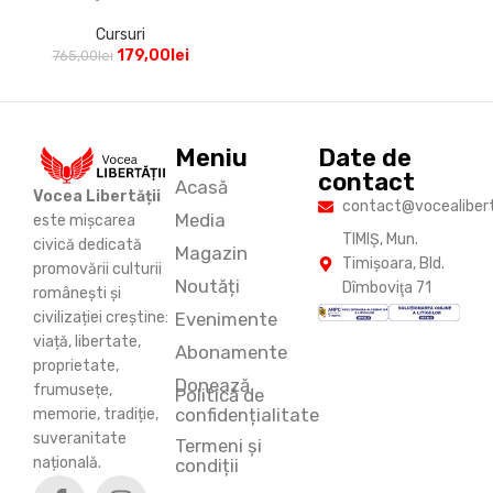
Cursuri
179,00
lei
765,00
lei
Meniu
Date de
contact
Acasă
Vocea Libertății
contact@vocealiberta
Media
este mișcarea
TIMIŞ, Mun.
civică dedicată
Magazin
Timişoara, Bld.
promovării culturii
Noutăți
Dîmboviţa 71
românești și
Evenimente
civilizației creștine:
viață, libertate,
Abonamente
proprietate,
Donează
frumusețe,
Politică de
confidențialitate
memorie, tradiție,
suveranitate
Termeni și
națională.
condiții