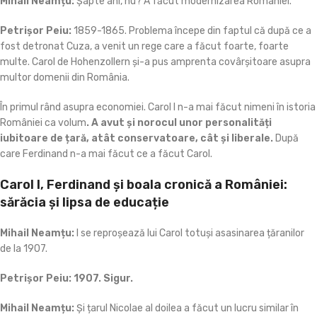
Mihail Neamțu:
Șapte ani, nu? A făcut modernizarea României.
Petrișor
Peiu:
1859-1865. Problema începe din faptul că după ce a
fost detronat Cuza, a venit un rege care a făcut foarte, foarte
multe. Carol de Hohenzollern și-a pus amprenta covârșitoare asupra
multor domenii din România.
În primul rând asupra economiei. Carol I n-a mai făcut nimeni în istoria
României ca volum
. A avut și norocul unor personalități
iubitoare de țară, atât conservatoare, cât și liberale.
După
care Ferdinand n-a mai făcut ce a făcut Carol.
Carol I, Ferdinand și boala cronică a României:
sărăcia și lipsa de educație
Mihail Neamțu:
I se reproșează lui Carol totuși asasinarea țăranilor
de la 1907.
Petrișor
Peiu:
1907. Sigur.
Mihail Neamțu:
Și țarul Nicolae al doilea a făcut un lucru similar în