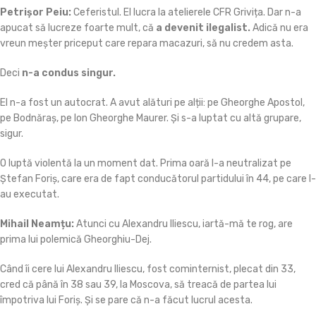
Petrișor Peiu:
Ceferistul. El lucra la atelierele CFR Grivița. Dar n-a
apucat să lucreze foarte mult, că
a devenit ilegalist.
Adică nu era
vreun meșter priceput care repara macazuri, să nu credem asta.
Deci
n-a condus singur.
El n-a fost un autocrat. A avut alături pe alții: pe Gheorghe Apostol,
pe Bodnăraș, pe Ion Gheorghe Maurer. Și s-a luptat cu altă grupare,
sigur.
O luptă violentă la un moment dat. Prima oară l-a neutralizat pe
Ștefan Foriș, care era de fapt conducătorul partidului în 44, pe care l-
au executat.
Mihail Neamțu:
Atunci cu Alexandru Iliescu, iartă-mă te rog, are
prima lui polemică Gheorghiu-Dej.
Când îi cere lui Alexandru Iliescu, fost cominternist, plecat din 33,
cred că până în 38 sau 39, la Moscova, să treacă de partea lui
împotriva lui Foriș. Și se pare că n-a făcut lucrul acesta.