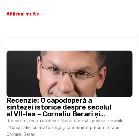
...
Află mai multe →
Recenzie: O capodoperă a
sintezei istorice despre secolul
al VII-lea – Corneliu Berari și
„războiul mondial” al Antichității
Rareori întâlnești un debut literar care să zguduie temeliile
târzii
istoriografiei cu atâta forță și rafinament precum o face
Corneliu Berari