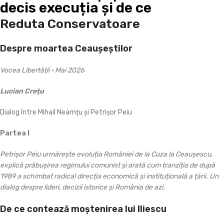
decis execuția și de ce
Reduta Conservatoare
Despre moartea Ceaușeștilor
Vocea Libertății • Mai 2026
Lucian Crețu
Dialog între Mihail Neamțu și Petrișor Peiu
Partea I
Petrișor Peiu urmărește evoluția României de la Cuza la Ceaușescu,
explică prăbușirea regimului comunist și arată cum tranziția de după
1989 a schimbat radical direcția economică și instituțională a țării. Un
dialog despre lideri, decizii istorice și România de azi.
De ce contează moștenirea lui Iliescu