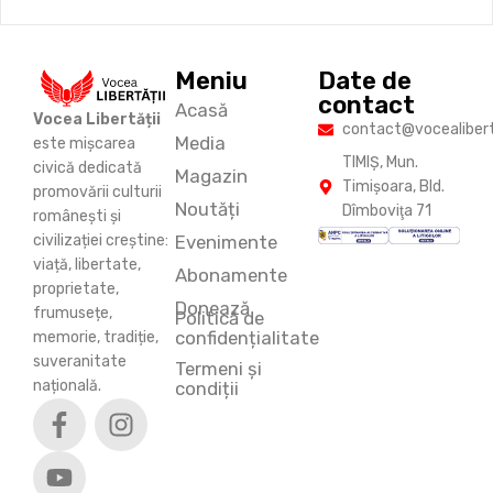
Meniu
Date de
contact
Acasă
Vocea Libertății
contact@vocealiberta
Media
este mișcarea
TIMIŞ, Mun.
civică dedicată
Magazin
Timişoara, Bld.
promovării culturii
Noutăți
Dîmboviţa 71
românești și
Evenimente
civilizației creștine:
viață, libertate,
Abonamente
proprietate,
Donează
frumusețe,
Politică de
confidențialitate
memorie, tradiție,
suveranitate
Termeni și
națională.
condiții