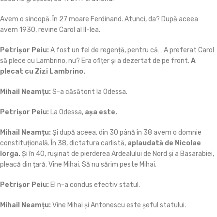
Avem o sincopă. În 27 moare Ferdinand. Atunci, da? După aceea
avem 1930, revine Carol al II-lea.
Petrișor Peiu:
A fost un fel de regență, pentru că… A preferat Carol
să plece cu Lambrino, nu? Era ofițer și a dezertat de pe front.
A
plecat cu Zizi Lambrino.
Mihail Neamțu:
S-a căsătorit la Odessa.
Petrișor
Peiu:
La Odessa,
așa este.
Mihail Neamțu:
Și după aceea, din 30 până în 38 avem o domnie
constituțională. În 38, dictatura carlistă,
aplaudată de Nicolae
Iorga.
Și în 40, rușinat de pierderea Ardealului de Nord și a Basarabiei,
pleacă din țară. Vine Mihai. Să nu sărim peste Mihai.
Petrișor Peiu:
El n-a condus efectiv statul.
Mihail Neamțu:
Vine Mihai și Antonescu este șeful statului.