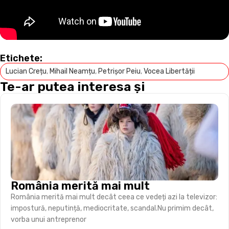
Etichete:
Lucian Crețu
,
Mihail Neamțu
,
Petrișor Peiu
,
Vocea Libertății
Te-ar putea interesa și
România merită mai mult
România merită mai mult decât ceea ce vedeți azi la televizor:
impostură, neputință, mediocritate, scandal.Nu primim decât,
vorba unui antreprenor