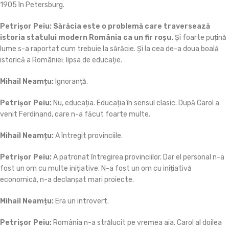
1905 în Petersburg.
Petrișor
Peiu:
Sărăcia este o problemă care traversează
istoria statului modern România ca un fir roșu.
Și foarte puțină
lume s-a raportat cum trebuie la sărăcie. Și la cea de-a doua boală
istorică a României: lipsa de educație.
Mihail Neamțu:
Ignoranță.
Petrișor Peiu:
Nu, educația. Educația în sensul clasic. După Carol a
venit Ferdinand, care n-a făcut foarte multe.
Mihail Neamțu:
A întregit provinciile.
Petrișor Peiu:
A patronat întregirea provinciilor. Dar el personal n-a
fost un om cu multe inițiative. N-a fost un om cu inițiativă
economică, n-a declanșat mari proiecte.
Mihail Neamțu:
Era un introvert.
Petrișor
Peiu:
România n-a strălucit pe vremea aia. Carol al doilea