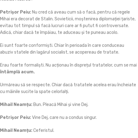
Petrișor Peiu:
Nu cred că aveau cum să o facă, pentru că regele
Mihai era decorat de Stalin. Sovieticii, moștenirea diplomației țariste,
evitau tot timpul să facă lucruri care ar fi putut fi controversate.
Adică, chiar dacă te împăiau, te aduceau și te puneau acolo.
Ei sunt foarte conformiști. Chiar în perioada în care conduceau
abuziv statele din lagărul socialist, se acopereau de tratate.
Erau foarte formaliști. Nu acționau în disprețul tratatelor, cum se mai
întâmplă acum.
Urmăreau să se respecte. Chiar dacă tratatele acelea erau încheiate
cu mâinile sucite la spate celorlalți.
Mihail Neamțu:
Bun. Pleacă Mihai și vine Dej.
Petrișor Peiu:
Vine Dej, care nu a condus singur.
Mihail Neamțu:
Ceferistul.