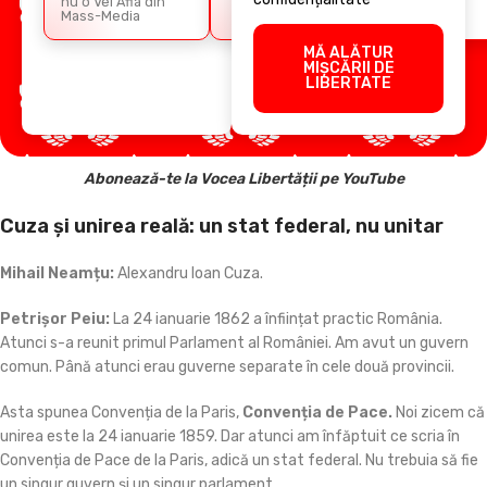
nu o Vei Afla din
Mass-Media
MĂ ALĂTUR
MIȘCĂRII DE
LIBERTATE
Abonează-te la Vocea Libertății pe YouTube
Cuza și unirea reală: un stat federal, nu unitar
Mihail Neamțu:
Alexandru Ioan Cuza.
Petrișor
Peiu:
La 24 ianuarie 1862 a înființat practic România.
Atunci s-a reunit primul Parlament al României. Am avut un guvern
comun. Până atunci erau guverne separate în cele două provincii.
Asta spunea Convenția de la Paris,
Convenția de Pace.
Noi zicem că
unirea este la 24 ianuarie 1859. Dar atunci am înfăptuit ce scria în
Convenția de Pace de la Paris, adică un stat federal. Nu trebuia să fie
un singur guvern și un singur parlament.