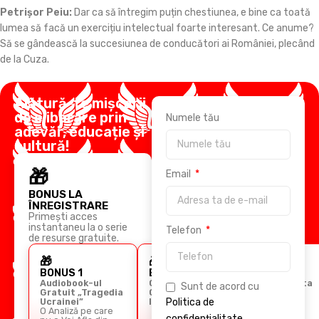
Petrișor Peiu:
Dar ca să întregim puțin chestiunea, e bine ca toată
lumea să facă un exercițiu intelectual foarte interesant. Ce anume?
Să se gândească la succesiunea de conducători ai României, plecând
de la Cuza.
Alătură-te mișcării
de eliberare prin
Numele tău
adevăr, educație și
cultură!
🎁
Email
BONUS LA
ÎNREGISTRARE
Primești acces
instantaneu la o serie
Telefon
de resurse gratuite.
🎁
🎁
🎁
BONUS 1
BONUS 2
BONUS 3
Audiobook-ul
Ghidul
Cursul Arta
Sunt de acord cu
Gratuit „Tragedia
Comunicării
Retoricii
Ucrainei”
Imperiale
Politica de
O Analiză pe care
confidențialitate