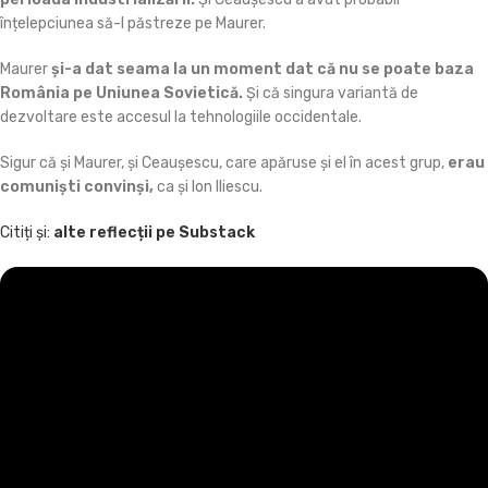
înțelepciunea să-l păstreze pe Maurer.
Maurer
și-a dat seama la un moment dat că nu se poate baza
România pe Uniunea Sovietică.
Și că singura variantă de
dezvoltare este accesul la tehnologiile occidentale.
Sigur că și Maurer, și Ceaușescu, care apăruse și el în acest grup,
erau
comuniști convinși,
ca și Ion Iliescu.
Citiți și:
alte reflecții pe Substack