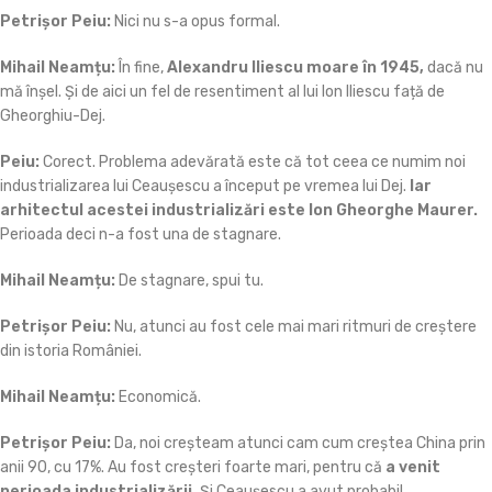
Petrișor Peiu:
Nici nu s-a opus formal.
Mihail Neamțu:
În fine,
Alexandru Iliescu moare în 1945,
dacă nu
mă înșel. Și de aici un fel de resentiment al lui Ion Iliescu față de
Gheorghiu-Dej.
Peiu:
Corect. Problema adevărată este că tot ceea ce numim noi
industrializarea lui Ceaușescu a început pe vremea lui Dej.
Iar
arhitectul acestei industrializări este Ion Gheorghe Maurer.
Perioada deci n-a fost una de stagnare.
Mihail Neamțu:
De stagnare, spui tu.
Petrișor Peiu:
Nu, atunci au fost cele mai mari ritmuri de creștere
din istoria României.
Mihail Neamțu:
Economică.
Petrișor Peiu:
Da, noi creșteam atunci cam cum creștea China prin
anii 90, cu 17%. Au fost creșteri foarte mari, pentru că
a venit
perioada industrializării.
Și Ceaușescu a avut probabil