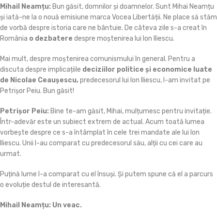
Mihail Neamțu:
Bun găsit, domnilor și doamnelor. Sunt Mihai Neamțu
și iată-ne la o nouă emisiune marca Vocea Libertății. Ne place să stăm
de vorbă despre istoria care ne bântuie. De câteva zile s-a creat în
România
o dezbatere
despre moștenirea lui Ion Iliescu.
Mai mult, despre moștenirea comunismului în general. Pentru a
discuta despre implicațiile
deciziilor politice și economice luate
de Nicolae Ceaușescu,
predecesorul lui Ion Iliescu, l-am invitat pe
Petrișor Peiu. Bun găsit!
Petrișor Peiu:
Bine te-am găsit, Mihai, mulțumesc pentru invitație.
Într-adevăr este un subiect extrem de actual. Acum toată lumea
vorbește despre ce s-a întâmplat în cele trei mandate ale lui Ion
Iliescu. Unii l-au comparat cu predecesorul său, alții cu cei care au
urmat.
Puțină lume l-a comparat cu el însuși. Și putem spune că el a parcurs
o evoluție destul de interesantă.
Mihail Neamțu:
Un veac.