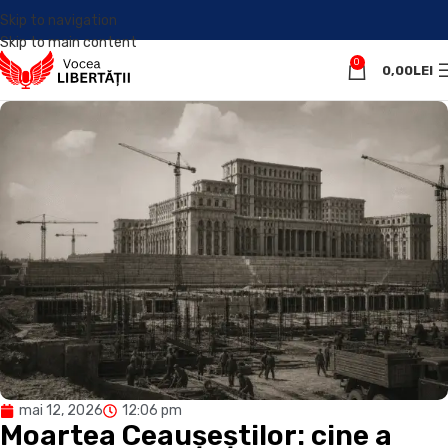
Skip to navigation
Skip to main content
0
0,00
LEI
mai 12, 2026
12:06 pm
Moartea Ceaușeștilor: cine a