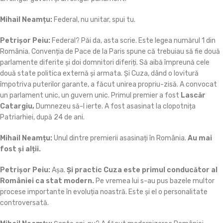
Mihail Neamțu:
Federal, nu unitar, spui tu.
Petrișor Peiu:
Federal? Păi da, asta scrie. Este legea numărul 1 din
România. Convenția de Pace de la Paris spune că trebuiau să fie două
parlamente diferite și doi domnitori diferiți. Să aibă împreună cele
două state politica externă și armata. Și Cuza, dând o lovitură
împotriva puterilor garante, a făcut unirea propriu-zisă. A convocat
un parlament unic, un guvern unic. Primul premier a fost
Lascăr
Catargiu,
Dumnezeu să-l ierte. A fost asasinat la clopotnița
Patriarhiei, după 24 de ani.
Mihail Neamțu:
Unul dintre premierii asasinați în România.
Au mai
fost și alții.
Petrișor Peiu:
Așa.
Și practic Cuza este primul conducător al
României ca stat modern.
Pe vremea lui s-au pus bazele multor
procese importante în evoluția noastră. Este și el o personalitate
controversată.