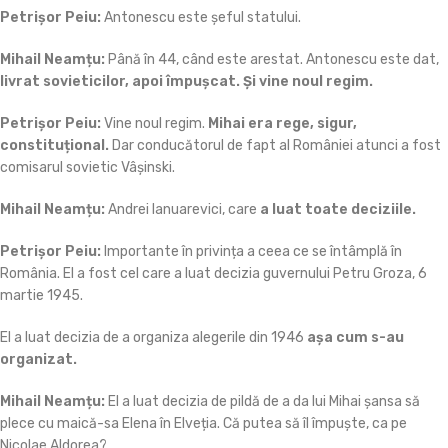
Petrișor Peiu:
Antonescu este șeful statului.
Mihail Neamțu:
Până în 44, când este arestat. Antonescu
este dat,
livrat sovieticilor, apoi împușcat. Și vine noul regim.
Petrișor Peiu:
Vine noul regim.
Mihai era rege, sigur,
constituțional.
Dar conducătorul de fapt al României atunci a fost
comisarul sovietic Vâșinski.
Mihail Neamțu:
Andrei Ianuarevici, care
a luat toate deciziile.
Petrișor Peiu:
Importante în privința a ceea ce se întâmplă în
România. El a fost cel care a luat decizia guvernului Petru Groza, 6
martie 1945.
El a luat decizia de a organiza alegerile din 1946
așa cum s-au
organizat.
Mihail Neamțu:
El a luat decizia de pildă de a da lui Mihai șansa să
plece cu maică-sa Elena în Elveția. Că putea să îl împuște, ca pe
Nicolae Aldorea?