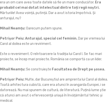
era un om care avea toate datele să fie un mare conducător.
Era
probabil cel mai dotat intelectual dintre toți regii noștri.
Mărturiile! Avea voință, putință. Dar a avut istoria împotrivă. Și
anturajul, nu?
Mihail Neamțu:
Oarecum putem spune.
Petrișor Peiu:
Anturajul, special cel feminin.
Dar pe vremea lui
Carol al doilea este un reviriment.
Este o reveniment. O reîntoarcere la tradiția lui Carol I. Se fac mari
proiecte, se încep mari proiecte. România se comportă ca un lider.
Mihail Neamțu:
Se construiește
Facultatea de Drept pe șosea.
Petrișor
Peiu:
Multe, dar Bucureștiul are amprenta lui Carol al doilea.
Toată arhitectura cubistă, care era atunci în avangarda Europei, i se
datorează. Nu mai spunem de cultură, de literatură. Puțină lume știe
că atunci am avut o efervescență uriașă în învățământul tehnic și
medical.