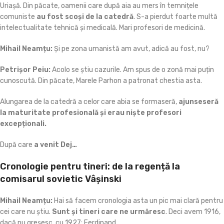
Uriașă. Din păcate, oamenii care după aia au mers în temnițele
comuniste
au fost scoși de la catedră
. S-a pierdut foarte multă
intelectualitate tehnică și medicală. Mari profesori de medicină.
Mihail Neamțu:
Și pe zona umanistă am avut, adică au fost, nu?
Petrișor
Peiu:
Acolo se știu cazurile. Am spus de o zonă mai puțin
cunoscută. Din păcate, Marele Parhon a patronat chestia asta.
Alungarea de la catedră a celor care abia se formaseră,
ajunseseră
la maturitate profesională și erau niște profesori
excepționali.
După care
a venit Dej…
Cronologie pentru tineri: de la regență la
comisarul sovietic Vâșinski
Mihail Neamțu:
Hai să facem cronologia asta un pic mai clară pentru
cei care nu știu.
Sunt și tineri care ne urmăresc
. Deci avem 1916,
dacă nu greșesc, cu 1927: Ferdinand.