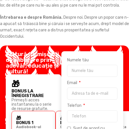
lor, de elite pe care nu le-au ales și pe care nu le mai pot controla.
Întrebarea e despre România.
Despre noi. Despre un popor care n-
a apucat să trăiască bine și căruia i se servește acum, drept model de
urmat, exact rețeta care a distrus prosperitatea și sufletul
Occidentului.
Alătură-te mișcării
de eliberare prin
Numele tău
adevăr, educație și
cultură!
🎁
Email
BONUS LA
ÎNREGISTRARE
Primești acces
instantaneu la o serie
Telefon
de resurse gratuite.
🎁
🎁
🎁
BONUS 1
BONUS 2
BONUS 3
Audiobook-ul
Ghidul
Cursul Arta
Sunt de acord cu