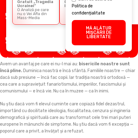
Gratuit „Tragedia
Comunicării
Retoricii
Ucrainei”
Imperiale
Politica de
O Analiză pe care
confidențialitate
nu o Vei Afla din
Mass-Media
MĂ ALĂTUR
MIȘCĂRII DE
LIBERTATE
Avem un avantaj pe care ei nu-l mai au:
bisericile noastre sunt
încă pline.
Duminica noastră e încă sfântă. Familiile noastre — chiar
dacă sub presiune — încă fac copii. Iar tradiția noastră ortodoxă —
cea care a supraviețuit fanariotismului, imperiilor, fascismului și
comunismului — e încă vie. Nu ca în muzee — ca în inimi.
Nu știu dacă vom fi elevul cuminte care copiază fidel dezastrul,
importând cu docilitate ideologia, fiscalitatea, cenzura și ingineria
demografică și spirituală care au transformat cele trei mari puteri
europene în mănunchi de simptome. Nu știu dacă vom fi excepția —
poporul care a privit, a învățat și a refuzat.