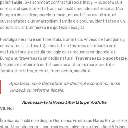
prioritățile.
S-a schimbat contractul social însuși — și, odată cu el,
contractul spiritual. Elita transnațională care administrează astăzi
Europa a decis că popoarele trebuie „educate”, nu ascultate, că
suveranitatea e un anacronism, familia e o opțiune, identitatea e un
construct, iar Dumnezeu e o ipoteză depășită.
Nostalgia mea nu e sentimentală. E analitică. Privesc ce funcționa și
constat ce s-a stricat. Și constat, cu tristețea celui care a citit
destulă istorie și destulă teologie ca să recunoască tiparele, că
Europa nu traversează un declin natural.
Traversează o apostazie
.
O lepădare deliberată de tot ceea ce a făcut-o mare: credința,
familia, libertatea, meritul, frumusețea, adevărul.
Apostazia, spre deosebire de declinul economic, nu se
vindecă cu reforme fiscale.
Abonează-te la Vocea Libertății pe YouTube
VII. Noi
Întrebarea finală nu e despre Germania, Franța sau Marea Britanie. Ele
și-au făcut alegerea — sau, mai exact, alegerea a fost făcută în locul