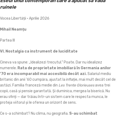
Eseul unui contemporan care a apucat să vadă
ruinele
Vocea Libertății • Aprilie 2026
Mihail Neamțu
Partea III
VI. Nostalgia ca instrument de luciditate
Cineva va spune: „Idealizezi trecutul.” Poate. Dar nu idealizez
numerele.
Rata de proprietate imobiliară în Germania anilor
’70 era incomparabil mai accesibilă decât azi.
Salariul mediu
britanic din anii ’60 cumpăra, ajustat la inflație, mai mult decât cel de
astăzi. Familia franceză medie din
Les Trente Glorieuses
avea trei
copii, casă și pensie garantată. Și duminica, mergea la biserică. Nu
erau sfinți — dar trăiau într-un sistem care le respecta munca, le
proteja viitorul și le oferea un orizont de sens.
Ce s-a schimbat? Nu clima, nu geografia.
S-au schimbat