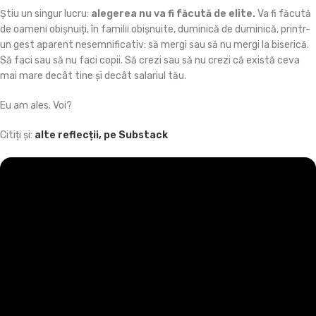
Știu un singur lucru:
alegerea nu va fi făcută de elite.
Va fi făcută
de oameni obișnuiți, în familii obișnuite, duminică de duminică, printr-
un gest aparent nesemnificativ: să mergi sau să nu mergi la biserică.
Să faci sau să nu faci copii. Să crezi sau să nu crezi că există ceva
mai mare decât tine și decât salariul tău.
Eu am ales. Voi?
Citiți și:
alte reflecții, pe Substack