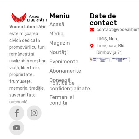
Meniu
Date de
contact
Acasă
Vocea Libertății
contact@vocealiberta
Media
este mișcarea
TIMIŞ, Mun.
civică dedicată
Magazin
Timişoara, Bld.
promovării culturii
Noutăți
Dîmboviţa 71
românești și
Evenimente
civilizației creștine:
viață, libertate,
Abonamente
proprietate,
Donează
frumusețe,
Politică de
confidențialitate
memorie, tradiție,
suveranitate
Termeni și
națională.
condiții