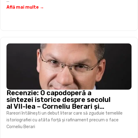
...
Află mai multe →
Recenzie: O capodoperă a
sintezei istorice despre secolul
al VII-lea – Corneliu Berari și
„războiul mondial” al Antichității
Rareori întâlnești un debut literar care să zguduie temeliile
târzii
istoriografiei cu atâta forță și rafinament precum o face
Corneliu Berari