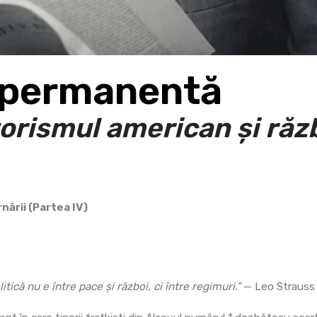
 permanentă
rismul american și răz
nării (Partea IV)
itică nu e între pace și război, ci între regimuri.”
— Leo Strauss