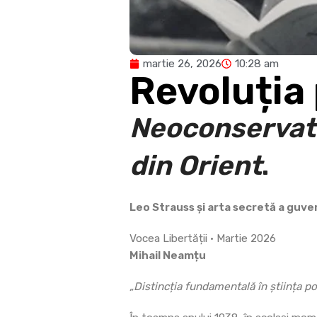
martie 26, 2026
10:28 am
Revoluția
Neoconservato
din Orient
.
Leo Strauss și arta secretă a guver
Vocea Libertății • Martie 2026
Mihail Neamțu
„Distincția fundamentală în știința pol