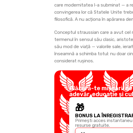
care modernitatea l-a subminat — a rez
convingerea lor că Statele Unite trebu
filosofică. A nu acționa în apărarea dem
Conceptul straussian care a avut cel 
termenul în sensul său clasic, aristote
său mod de viață — valorile sale, ierarh
înseamnă a schimba totul: nu doar cin
considerat rușinos.
Alătură-te mișcării de
adevăr, educație și cu
🎁
BONUS LA ÎNREGISTRA
Primești acces instantaneu 
resurse gratuite.