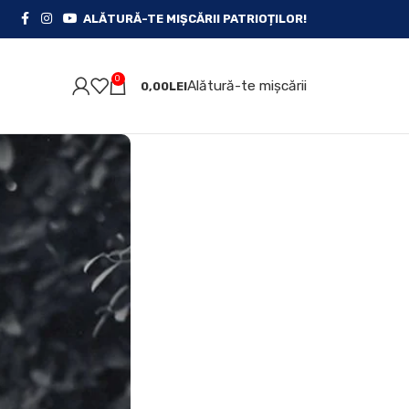
ALĂTURĂ-TE MIȘCĂRII PATRIOȚILOR!
0
Alătură-te mișcării
0,00
LEI