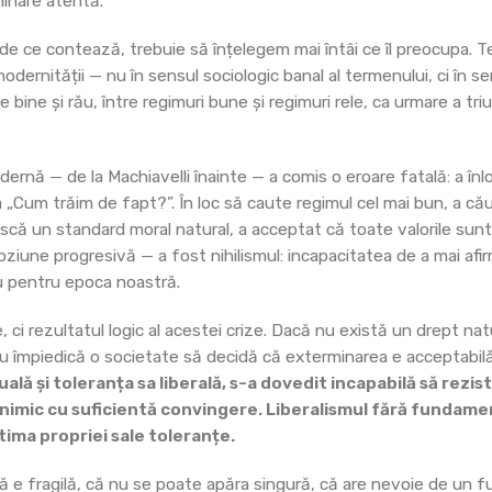
minare atentă.
 de ce contează, trebuie să înțelegem mai întâi ce îl preocupa. 
dernității — nu în sensul sociologic banal al termenului, ci în se
e bine și rău, între regimuri bune și regimuri rele, ca urmare a tri
dernă — de la Machiavelli înainte — a comis o eroare fatală: a înl
 „Cum trăim de fapt?”. În loc să caute regimul cel mai bun, a că
ască un standard moral natural, a acceptat că toate valorile sunt 
ziune progresivă — a fost nihilismul: incapacitatea de a mai af
au pentru epoca noastră.
 ci rezultatul logic al acestei crize. Dacă nu există un drept na
 nu împiedică o societate să decidă că exterminarea e acceptabil
ală și toleranța sa liberală, s-a dovedit incapabilă să rezis
 nimic cu suficientă convingere. Liberalismul fără fundame
ctima propriei sale toleranțe.
lă e fragilă, că nu se poate apăra singură, că are nevoie de un