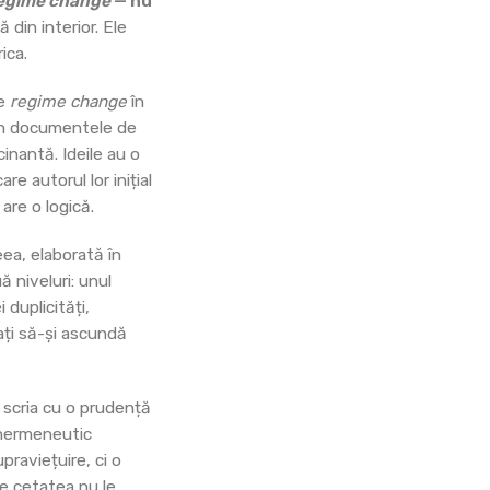
egime change
— nu
 din interior. Ele
ica.
re
regime change
în
u în documentele de
inantă. Ideile au o
re autorul lor inițial
 are o logică.
eea, elaborată în
ă niveluri: unul
 duplicități,
gați să-și ascundă
i scria cu o prudență
u hermeneutic
praviețuire, ci o
re cetatea nu le