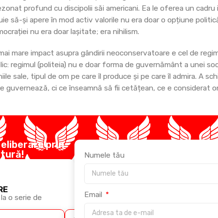
onat profund cu discipolii săi americani. Ea le oferea un cadru i
ie să-și apere în mod activ valorile nu era doar o opțiune politic
ocrației nu era doar lașitate; era nihilism.
mai mare impact asupra gândirii neoconservatoare e cel de regi
lic: regimul (politeia) nu e doar forma de guvernământ a unei soci
iile sale, tipul de om pe care îl produce și pe care îl admira. A s
e guvernează, ci ce înseamnă să fii cetățean, ce e considerat on
 eliberare prin
ltură!
Numele tău
RE
Email
la o serie de