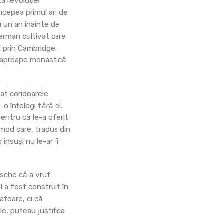
a revoluției
 începea primul an de
 un an înainte de
 german cultivat care
i prin Cambridge.
e aproape monastică
tat coridoarele
o înțelegi fără el.
pentru că le-a oferit
 mod care, tradus din
însuși nu le-ar fi
zsche că a vrut
l a fost construit în
atoare, ci că
le, puteau justifica