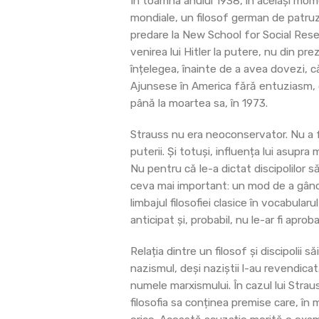
În toamna anului 1938, în același mome
mondiale, un filosof german de patruze
predare la New School for Social Rese
venirea lui Hitler la putere, nu din pre
înțelegea, înainte de a avea dovezi, că
Ajunsese în America fără entuziasm, 
până la moartea sa, în 1973.
Strauss nu era neoconservator. Nu a fo
puterii. Și totuși, influența lui asupr
Nu pentru că le-a dictat discipolilor s
ceva mai important: un mod de a gândi 
limbajul filosofiei clasice în vocabular
anticipat și, probabil, nu le-ar fi aproba
Relația dintre un filosof și discipoli
nazismul, deși naziștii l-au revendica
numele marxismului. În cazul lui Straus
filosofia sa conținea premise care, în 