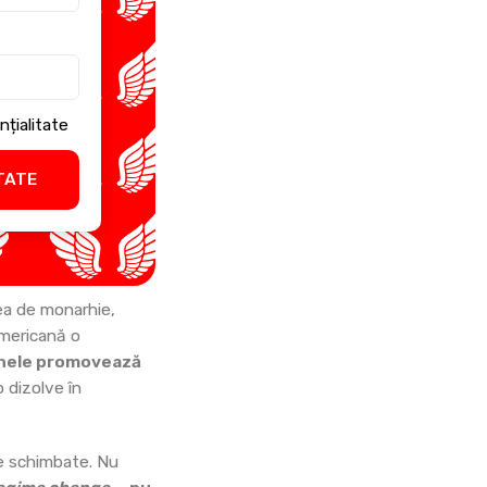
nțialitate
TATE
bea de monarhie,
americană o
 Unele promovează
o dizolve în
ie schimbate. Nu