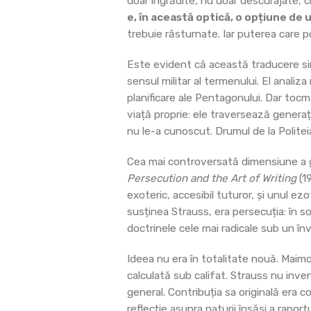
doar îngrădite, nu doar descurajate,
e, în această optică, o opțiune de u
trebuie răsturnate. Iar puterea care
Este evident că această traducere sim
sensul militar al termenului. El analiz
planificare ale Pentagonului. Dar tocm
viață proprie: ele traversează generații
nu le-a cunoscut. Drumul de la Politeia 
Cea mai controversată dimensiune a gân
Persecution and the Art of Writing
(19
exoteric, accesibil tuturor, și unul ezo
susținea Strauss, era persecuția: în so
doctrinele cele mai radicale sub un î
Ideea nu era în totalitate nouă. Maimo
calculată sub califat. Strauss nu inven
general. Contribuția sa originală era c
reflecție asupra naturii însăși a rapor