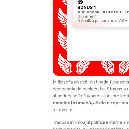
🎁
BONUS 1
Audiobook-ul Gratuit „T
Ucrainei”
O Analiză pe care nu o Vei A
În filosofia clasică, distincția fundam
democrația de ochlocrație. Strauss a r
abandonase în favoarea unei pretenții 
excelența umană, altele o reprima
relativism.
Tradusă în limbajul politicii externe 