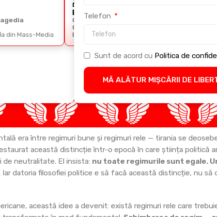
🎁
🎁
BONUS 2
BONUS 3
Telefon
ragedia
Ghidul
Cursul Arta
Comunicării
Retoricii
fla din Mass-Media
Imperiale
Sunt de acord cu
Politica de confide
MĂ ALĂTUR MIȘCĂRII DE LIBER
entală era între regimuri bune și regimuri rele — tirania se deose
estaurat această distincție într-o epocă în care știința politică 
de neutralitate. El insista:
nu toate regimurile sunt egale.
.
Iar datoria filosofiei politice e să facă această distincție, nu să 
americane, această idee a devenit: există regimuri rele care trebu