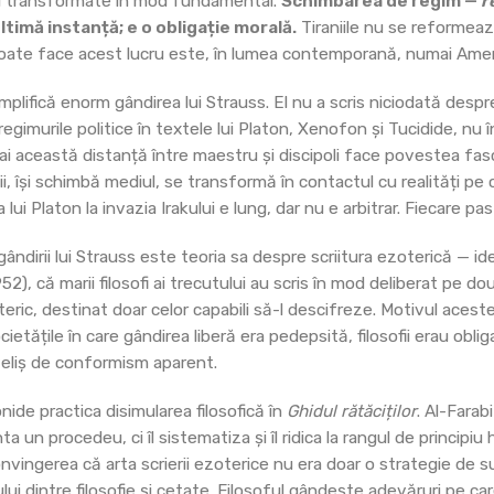
 ci transformate în mod fundamental.
Schimbarea de regim —
r
ltimă instanță; e o obligație morală.
Tiraniile nu se reformează
 poate face acest lucru este, în lumea contemporană, numai Amer
plifică enorm gândirea lui Strauss. El nu a scris niciodată desp
a regimurile politice în textele lui Platon, Xenofon și Tucidide, n
ai această distanță între maestru și discipoli face povestea fasc
, își schimbă mediul, se transformă în contactul cu realități pe ca
lui Platon la invazia Irakului e lung, dar nu e arbitrar. Fiecare pas
dirii lui Strauss este teoria sa despre scriitura ezoterică — id
52), că marii filosofi ai trecutului au scris în mod deliberat pe dou
teric, destinat doar celor capabili să-l descifreze. Motivul acestei
cietățile în care gândirea liberă era pedepsită, filosofii erau obli
nveliș de conformism aparent.
nide practica disimularea filosofică în
Ghidul rătăciților
. Al-Farab
ta un procedeu, ci îl sistematiza și îl ridica la rangul de principi
onvingerea că arta scrierii ezoterice nu era doar o strategie de su
tului dintre filosofie și cetate. Filosoful gândește adevăruri pe ca