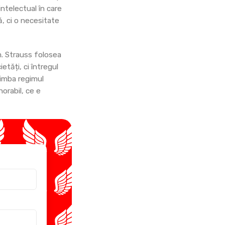
ntelectual în care
ă, ci o necesitate
m. Strauss folosea
etăți, ci întregul
chimba regimul
orabil, ce e