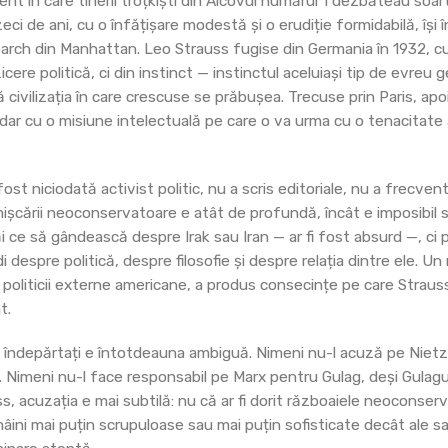
nt în care tinerii troțkiști din Alcovul numărul 1 dezbăteau soart
ci de ani, cu o înfățișare modestă și o erudiție formidabilă, își
arch din Manhattan. Leo Strauss fugise din Germania în 1932, cu
zicere politică, ci din instinct — instinctul aceluiași tip de evreu
 civilizația în care crescuse se prăbușea. Trecuse prin Paris, apo
dar cu o misiune intelectuală pe care o va urma cu o tenacitat
st niciodată activist politic, nu a scris editoriale, nu a frecven
a mișcării neoconservatoare e atât de profundă, încât e imposibil s-
ăi ce să gândească despre Irak sau Iran — ar fi fost absurd —, ci 
despre politică, despre filosofie și despre relația dintre ele. Un
ul politicii externe americane, a produs consecințe pe care Strauss 
t.
i săi îndepărtați e întotdeauna ambiguă. Nimeni nu-l acuză pe Niet
t. Nimeni nu-l face responsabil pe Marx pentru Gulag, deși Gulagu
s, acuzația e mai subtilă: nu că ar fi dorit războaiele neoconserv
mâini mai puțin scrupuloase sau mai puțin sofisticate decât ale sa