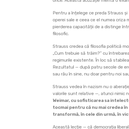
orice. Această acuzație merită o exa
Pentru a înțelege ce preda Strauss și
operei sale e ceea ce el numea criza mo
pierderea capacității de a distinge într
filosofic.
Strauss credea că filosofia politică mo
„Cum trebuie să trăim?” cu întrebarea
regimurile existente. În loc să stabile
Rezultatul — după patru secole de ero
sau rău în sine, nu doar pentru noi s
Strauss vedea în nazism nu o aberație,
valorile sunt relative —, atunci nimic
Weimar, cu sofisticarea sa intelectu
tocmai pentru că nu mai credea în
transformă, în cele din urmă, în vi
Această lecție — că democrația libera