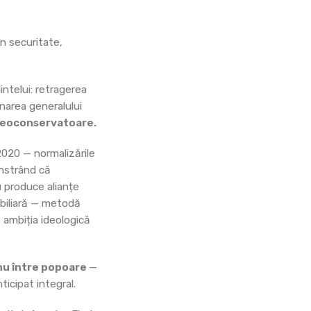
n securitate,
intelui: retragerea
narea generalului
neoconservatoare.
2020 — normalizările
monstrând că
u produce alianțe
obiliară — metodă
e ambiția ideologică
 nu între popoare
—
icipat integral.