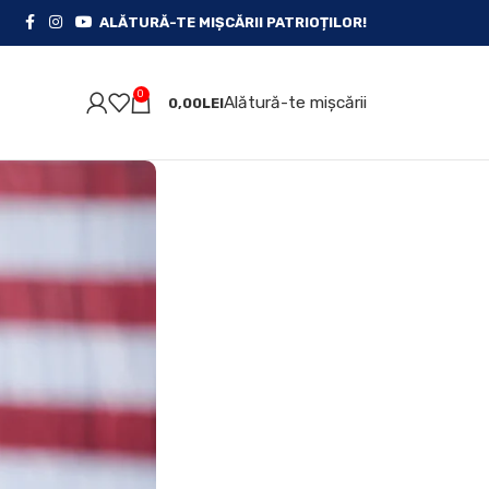
ALĂTURĂ-TE MIȘCĂRII PATRIOȚILOR!
0
Alătură-te mișcării
0,00
LEI