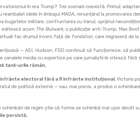
rvatorismul în era Trump? Trei scenarii coexistă. Primul: adaptar
au reambalat ideile în limbajul MAGA, renunțând la promovarea de
a bugetelor militare, confruntarea cu Iranul, sprijinul necondițion
ol editează acum
The Bulwark
, o publicație anti-Trump; Max Boot
 spirituali fac drumul invers față de fondatori, care migraseră de l
 silențioasă — AEI, Hudson, FDD continuă să funcționeze, să publ
e canalele media cu expertize pe care jurnaliștii le citează fără s
nk tank-uri
le rămân.
i înfrânte electoral fără a fi înfrânte instituțional.
Victoria p
ratul de politică externă — sau, mai precis, a produs o schimbar
te schimbări de regim știe că forma se schimbă mai ușor decât s
le persistă.