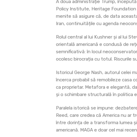
A doua administrație Trump, începută 
Policy Institute, Heritage Foundation 
menite să asigure că, de data aceasta, 
Iran, continuitățile cu agenda neocon
Rolul central al lui Kushner și al lui S
orientală americană e condusă de rețel
semnificativă: în locul neoconservatoril
ocolesc birocrația cu totul. Riscurile s
Istoricul George Nash, autorul celei 
încerca probabil să remobileze casa c
ca proprietar. Metafora e elegantă, da
și o schimbare structurală în politica
Paralela istorică se impune: dezbaterea
Reed, care credea că America nu ar tre
între dorința de a transforma lumea și
americană. MAGA e doar cel mai recen