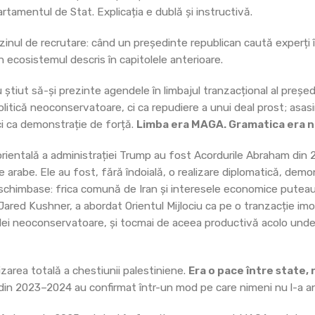
tamentul de Stat. Explicația e dublă și instructivă.
zinul de recrutare: când un președinte republican caută experți î
n ecosistemul descris în capitolele anterioare.
știut să-și prezinte agendele în limbajul tranzacțional al președ
itică neoconservatoare, ci ca repudiere a unui deal prost; asasi
ci ca demonstrație de forță.
Limba era MAGA. Gramatica era 
 orientală a administrației Trump au fost Acordurile Abraham din 
tate arabe. Ele au fost, fără îndoială, o realizare diplomatică, de
 schimbase: frica comună de Iran și interesele economice putea
, Jared Kushner, a abordat Orientul Mijlociu ca pe o tranzacție im
i celei neoconservatoare, și tocmai de aceea productivă acolo und
izarea totală a chestiunii palestiniene.
Era o pace între state,
din 2023–2024 au confirmat într-un mod pe care nimeni nu l-a ant