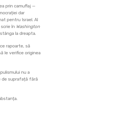
ea prin camuflaj —
mocrației dar
at pentru Israel. Al
 scrie în
Washington
a stânga la dreapta.
ice rapoarte, să
ă le verifice originea
opulismului nu a
e de suprafață fără
ubstanța.