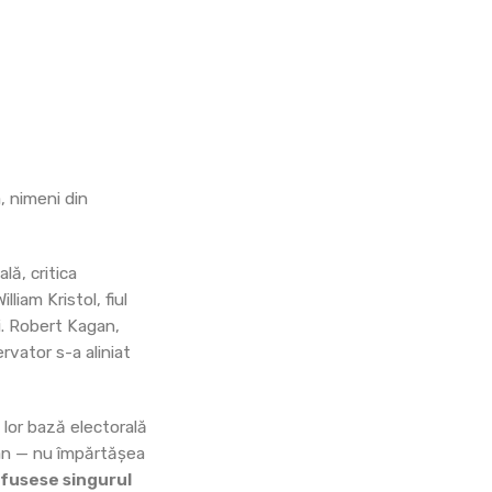
, nimeni din
lă, critica
liam Kristol, fiul
ui. Robert Kagan,
vator s-a aliniat
 lor bază electorală
stan — nu împărtășea
 fusese singurul