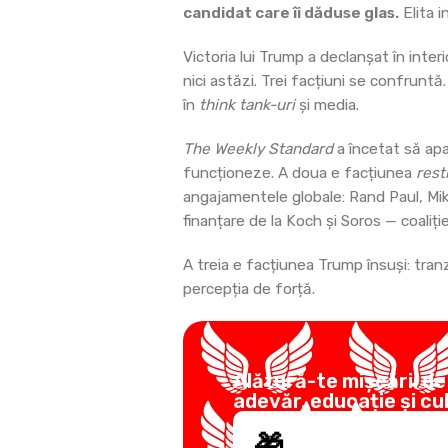
candidat care îi dăduse glas.
Elita i
Victoria lui Trump a declanșat în interi
nici astăzi. Trei facțiuni se confrun
în
think tank-uri
și media.
The Weekly Standard
a încetat să apa
funcționeze. A doua e facțiunea
rest
angajamentele globale: Rand Paul, Mik
finanțare de la Koch și Soros — coaliți
A treia e facțiunea Trump însuși: tranz
percepția de forță.
Alătură-te mișcării de
adevăr, educație și cu
🎁