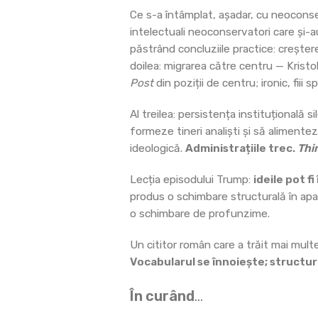
Ce s-a întâmplat, așadar, cu neoconse
intelectuali neoconservatori care și-
păstrând concluziile practice: creștere
doilea: migrarea către centru — Krist
Post
din poziții de centru; ironic, fiii
Al treilea: persistența instituțională
formeze tineri analiști și să alimentez
ideologică.
Administrațiile trec.
Thi
Lecția episodului Trump:
ideile pot f
produs o schimbare structurală în apa
o schimbare de profunzime.
Un cititor român care a trăit mai mul
Vocabularul se înnoiește; structuri
În curând
…