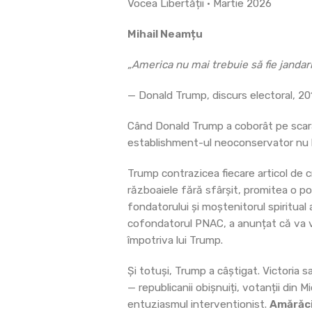
Vocea Libertății • Martie 2026
Mihail Neamțu
„America nu mai trebuie să fie jandar
— Donald Trump, discurs electoral, 20
Când Donald Trump a coborât pe scara
establishment-ul neoconservator nu l-
Trump contrazicea fiecare articol de cr
războaiele fără sfârșit, promitea o pol
fondatorului și moștenitorul spiritual 
cofondatorul PNAC, a anunțat că va vo
împotriva lui Trump.
Și totuși, Trump a câștigat. Victoria 
— republicanii obișnuiți, votanții din 
entuziasmul interventionist.
Amărăci