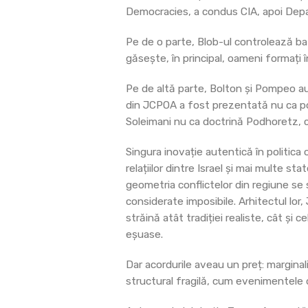
Democracies, a condus CIA, apoi Depar
Pe de o parte, Blob-ul controlează ba
găsește, în principal, oameni formați î
Pe de altă parte, Bolton și Pompeo au 
din JCPOA a fost prezentată nu ca pol
Soleimani nu ca doctrină Podhoretz, 
Singura inovație autentică în politica
relațiilor dintre Israel și mai multe s
geometria conflictelor din regiune se
considerate imposibile. Arhitectul lor
străină atât tradiției realiste, cât ș
eșuase.
Dar acordurile aveau un preț: marginal
structural fragilă, cum evenimentele 