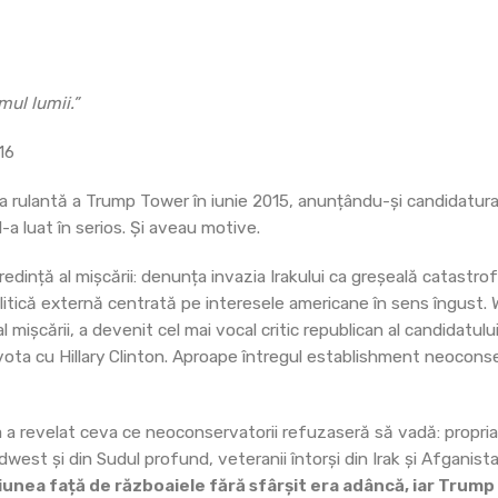
mul lumii.”
16
 rulantă a Trump Tower în iunie 2015, anunțându-și candidatura
a luat în serios. Și aveau motive.
edință al mișcării: denunța invazia Irakului ca greșeală catastrofa
itică externă centrată pe interesele americane în sens îngust. Wil
al mișcării, a devenit cel mai vocal critic republican al candidatul
ta cu Hillary Clinton. Aproape întregul establishment neoconser
sa a revelat ceva ce neoconservatorii refuzaseră să vadă: propria
Midwest și din Sudul profund, veteranii întorși din Irak și Afgani
unea față de războaiele fără sfârșit era adâncă, iar Trump