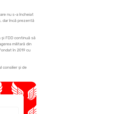
 care nu s-a încheiat
c, dar încă prezentă
on și FDD continuă să
agerea militară din
 fondat în 2019 cu
 consilier și de