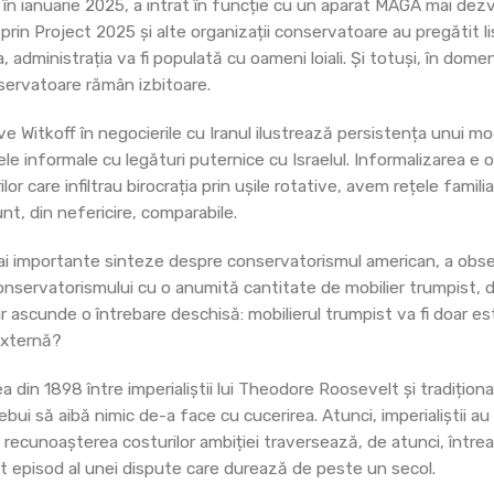
în ianuarie 2025, a intrat în funcție cu un aparat MAGA mai dezv
prin Project 2025 și alte organizații conservatoare au pregătit l
administrația va fi populată cu oameni loiali. Și totuși, în domeni
servatoare rămân izbitoare.
teve Witkoff în negocierile cu Iranul ilustrează persistența unui mo
e informale cu legături puternice cu Israelul. Informalizarea e o
or care infiltrau birocrația prin ușile rotative, avem rețele familia
unt, din nefericire, comparabile.
mai importante sinteze despre conservatorismul american, a obse
onservatorismului cu o anumită cantitate de mobilier trumpist, 
r ascunde o întrebare deschisă: mobilierul trumpist va fi doar es
 externă?
 din 1898 între imperialiștii lui Theodore Roosevelt și tradițional
bui să aibă nimic de-a face cu cucerirea. Atunci, imperialiștii a
 recunoașterea costurilor ambiției traversează, de atunci, între
t episod al unei dispute care durează de peste un secol.