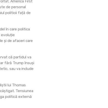
oltat. America First
iste de personal
ul politicii față de
del în care politica
 evoluție
le și de afaceri care
rvat că partidul va
dar fără Trump însuși
tetic, sau va include
iștii lui Thomas
u câștigat. Tensiunea
aga politică externă