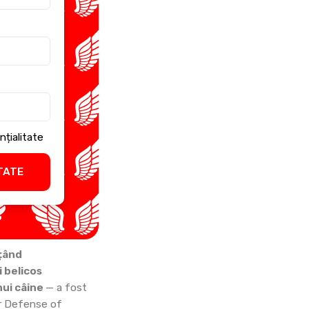
nțialitate
TATE
nțând
 belicos
nui câine
— a fost
or Defense of