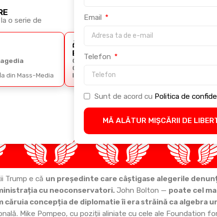
RE
Email
la o serie de
🎁
🎁
BONUS 2
BONUS 3
Telefon
ragedia
Ghidul
Cursul Arta
Comunicării
Retoricii
fla din Mass-Media
Imperiale
Sunt de acord cu
Politica de confide
MĂ ALĂTUR MIȘCĂRII DE LIBER
ții Trump e că
un președinte care câștigase alegerile denu
inistrația cu neoconservatori.
John Bolton —
poate cel mai
m căruia concepția de diplomatie îi era străină ca algebra u
ională. Mike Pompeo, cu poziții aliniate cu cele ale Foundation f