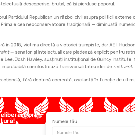
ntelectuală descoperise, brutal, că își pierduse poporul.
orul Partidului Republican un război civil asupra politicii externe
tă. Prima e cea neoconservatoare tradițională — diminuată numeri
ră în 2018, victima directă a victoriei trumpiste, dar AEI, Huds
raint
— senatori și intelectuali care pledează explicit pentru retr
e Lee, Josh Hawley, susținuți instituțional de Quincy Institute,
e improbabilă care ilustrează transversalitatea ideii de
restraint
.
acțională, fără doctrină coerentă, oscilantă în funcție de ultimul
 eliberare prin
ltură!
Numele tău