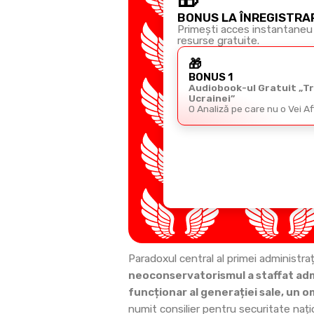
BONUS LA ÎNREGISTRA
Primești acces instantaneu 
resurse gratuite.
🎁
BONUS 1
Audiobook-ul Gratuit „T
Ucrainei”
O Analiză pe care nu o Vei A
Paradoxul central al primei administra
neoconservatorismul a staffat adm
funcționar al generației sale, un o
numit consilier pentru securitate naț