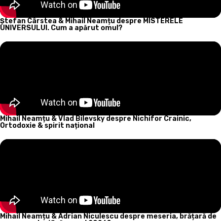
Ștefan Cârstea & Mihail Neamțu despre MISTERELE
UNIVERSULUI. Cum a apărut omul?
Mihail Neamțu & Vlad Bilevsky despre Nichifor Crainic,
Ortodoxie & spirit național
Mihail Neamțu & Adrian Niculescu despre meseria, brățară de