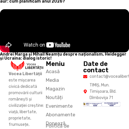
aur: cum planificăm anul 2026?
Andrei Marga și Mihail Neamțu despre naționalism, Heidegger
și Ucraina: dialog istoric!
Meniu
Date de
contact
Acasă
Vocea Libertății
contact@vocealiberta
Media
este mișcarea
TIMIŞ, Mun.
civică dedicată
Magazin
Timişoara, Bld.
promovării culturii
Noutăți
Dîmboviţa 71
românești și
Evenimente
civilizației creștine:
viață, libertate,
Abonamente
proprietate,
Donează
frumusețe,
Politică de