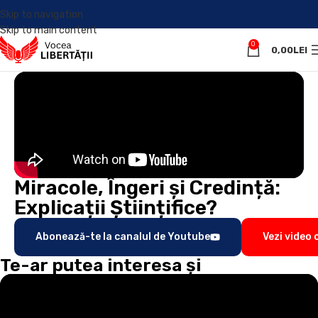
Skip to navigation
Skip to main content
0
0,00
LEI
Miracole, Îngeri și Credință:
Explicații Științifice?
Abonează-te la canalul de Youtube
Vezi video
Te-ar putea interesa și