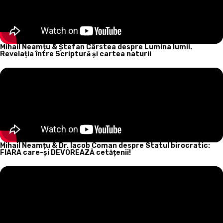
Mihail Neamțu & Ștefan Cârstea despre Lumina lumii.
Revelația între Scriptură și cartea naturii
Mihail Neamțu & Dr. Iacob Coman despre Statul birocratic:
FIARA care-și DEVOREAZĂ cetățenii!