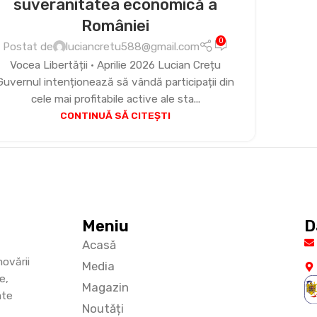
suveranitatea economică a
României
0
Postat de
luciancretu588@gmail.com
Vocea Libertății • Aprilie 2026 Lucian Crețu
Guvernul intenționează să vândă participații din
cele mai profitabile active ale sta...
CONTINUĂ SĂ CITEȘTI
Meniu
D
Acasă
ovării
Media
e,
Magazin
ate
Noutăți