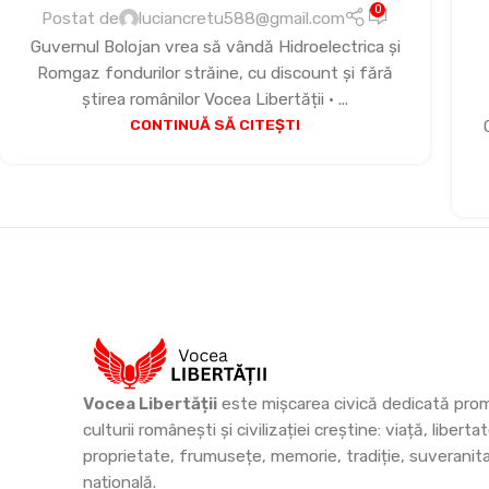
0
Postat de
luciancretu588@gmail.com
Guvernul Bolojan vrea să vândă Hidroelectrica și
Romgaz fondurilor străine, cu discount și fără
știrea românilor Vocea Libertății • ...
CONTINUĂ SĂ CITEȘTI
Vocea Libertății
este mișcarea civică dedicată prom
culturii românești și civilizației creștine: viață, libertat
proprietate, frumusețe, memorie, tradiție, suveranit
națională.