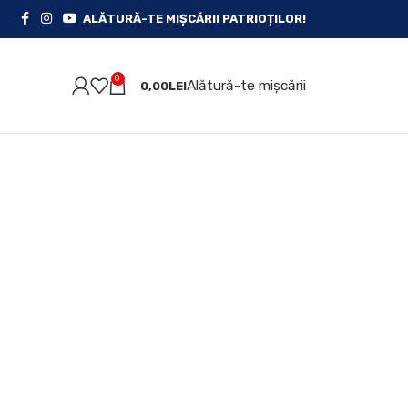
ALĂTURĂ-TE MIȘCĂRII PATRIOȚILOR!
0
Alătură-te mișcării
0,00
LEI