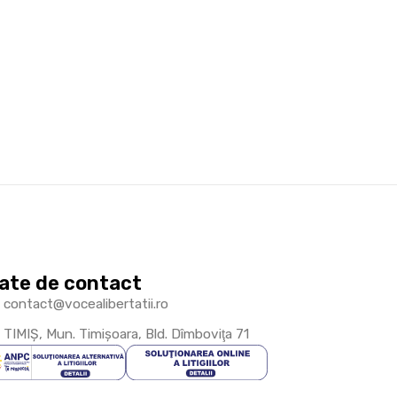
ate de contact
contact@vocealibertatii.ro
TIMIŞ, Mun. Timişoara, Bld. Dîmboviţa 71