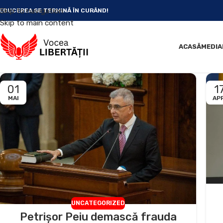
Skip to navigation
EDUCEREA SE TERMINĂ ÎN CURÂND!
Skip to main content
ACASĂ
MEDIA
01
1
MAI
APR
UNCATEGORIZED
Petrișor Peiu demască frauda